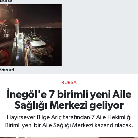
Bursa
Eğitim
Sağlık
Dünya
Magazin
Genel
Gündem
BURSA
Kültür & Sanat
İnegöl'e 7 birimli yeni Aile
Sağlığı Merkezi geliyor
Teknoloji
Hayırsever Bilge Arıç tarafından 7 Aile Hekimliği
Bilim
Birimli yeni bir Aile Sağlığı Merkezi kazandırılacak.
Genel