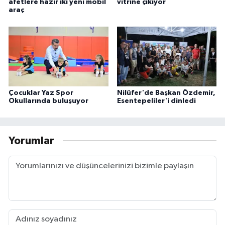
afetlere hazır iki yeni mobil
vitrine çıkıyor
araç
Çocuklar Yaz Spor
Nilüfer'de Başkan Özdemir,
Okullarında buluşuyor
Esentepeliler'i dinledi
Yorumlar