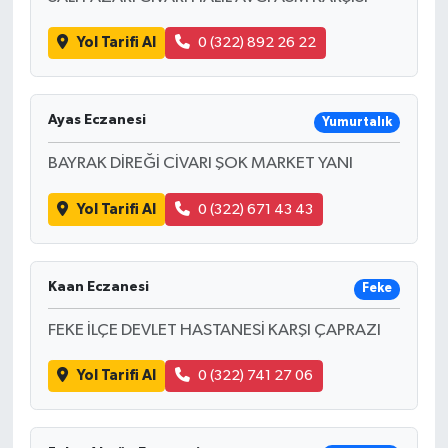
Yol Tarifi Al
0 (322) 892 26 22
Ayas Eczanesi
Yumurtalık
BAYRAK DİREĞİ CİVARI ŞOK MARKET YANI
Yol Tarifi Al
0 (322) 671 43 43
Kaan Eczanesi
Feke
FEKE İLÇE DEVLET HASTANESİ KARŞI ÇAPRAZI
Yol Tarifi Al
0 (322) 741 27 06