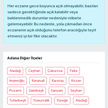
Her eczane gece boyunca açık olmayabilir, bazıları
sadece gerektiğinde açık kalabilir veya
beklenmedik durumlar nedeniyle nöbete
gelemeyebilir. Bu nedenle, yola çıkmadan önce
eczanenin açık olduğunu telefon aracılığıyla teyit
etmeniz iyi bir fikir olacaktır.
Adana Diğer İlçeler
Aladağ
Ceyhan
Çukurova
Feke
İmamoğlu
Karaisali
Karataş
Kozan
Pozanti
Saimbeyli
Sariçam
Seyhan
Tufanbeyli
Yumurtalik
Yüreğir
Aladağ