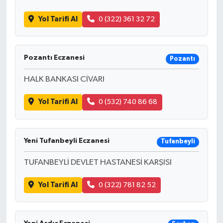
Yol Tarifi Al
0 (322) 361 32 72
Pozantı Eczanesi
Pozantı
HALK BANKASI CİVARI
Yol Tarifi Al
0 (532) 740 86 68
Yeni Tufanbeyli Eczanesi
Tufanbeyli
TUFANBEYLİ DEVLET HASTANESİ KARŞISI
Yol Tarifi Al
0 (322) 781 82 52