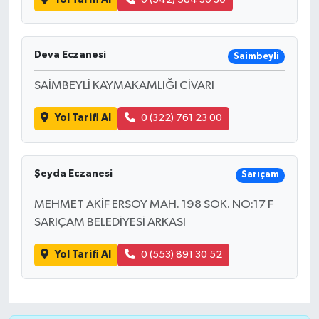
Deva Eczanesi
Saimbeyli
SAİMBEYLİ KAYMAKAMLIĞI CİVARI
Yol Tarifi Al
0 (322) 761 23 00
Şeyda Eczanesi
Sarıçam
MEHMET AKİF ERSOY MAH. 198 SOK. NO:17 F
SARIÇAM BELEDİYESİ ARKASI
Yol Tarifi Al
0 (553) 891 30 52