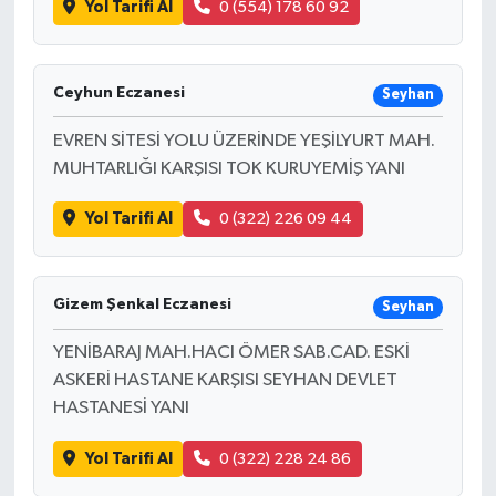
Yol Tarifi Al
0 (554) 178 60 92
Bilim, Teknoloji
Ceyhun Eczanesi
Seyhan
EVREN SİTESİ YOLU ÜZERİNDE YEŞİLYURT MAH.
MUHTARLIĞI KARŞISI TOK KURUYEMİŞ YANI
Yol Tarifi Al
0 (322) 226 09 44
Gizem Şenkal Eczanesi
Seyhan
YENİBARAJ MAH.HACI ÖMER SAB.CAD. ESKİ
ASKERİ HASTANE KARŞISI SEYHAN DEVLET
HASTANESİ YANI
Yol Tarifi Al
0 (322) 228 24 86