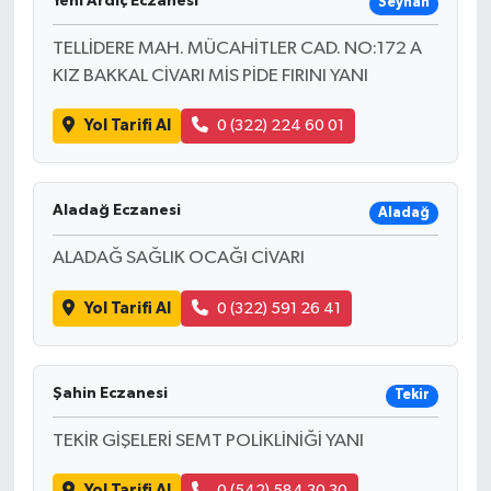
Yeni Ardıç Eczanesi
Seyhan
TELLİDERE MAH. MÜCAHİTLER CAD. NO:172 A
KIZ BAKKAL CİVARI MİS PİDE FIRINI YANI
Yol Tarifi Al
0 (322) 224 60 01
Aladağ Eczanesi
Aladağ
ALADAĞ SAĞLIK OCAĞI CİVARI
Yol Tarifi Al
0 (322) 591 26 41
Şahin Eczanesi
Tekir
TEKİR GİŞELERİ SEMT POLİKLİNİĞİ YANI
Yol Tarifi Al
0 (542) 584 30 30