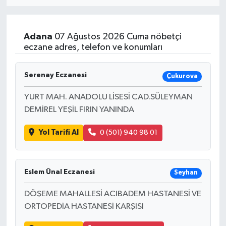
Eğitim
Adana
07 Ağustos 2026 Cuma nöbetçi
Sağlık
eczane adres, telefon ve konumları
Dünya
Serenay Eczanesi
Çukurova
Magazin
YURT MAH. ANADOLU LİSESİ CAD.SÜLEYMAN
DEMİREL YEŞİL FIRIN YANINDA
Gündem
Yol Tarifi Al
0 (501) 940 98 01
Kültür & Sanat
Teknoloji
Eslem Ünal Eczanesi
Seyhan
DÖŞEME MAHALLESİ ACIBADEM HASTANESİ VE
Bilim
ORTOPEDİA HASTANESİ KARŞISI
Genel