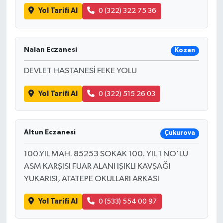
Yol Tarifi Al
0 (322) 322 75 36
Nalan Eczanesi
Kozan
DEVLET HASTANESİ FEKE YOLU
Yol Tarifi Al
0 (322) 515 26 03
Altun Eczanesi
Çukurova
100.YIL MAH. 85253 SOKAK 100. YIL 1 NO'LU
ASM KARŞISI FUAR ALANI IŞIKLI KAVŞAĞI
YUKARISI, ATATEPE OKULLARI ARKASI
Yol Tarifi Al
0 (533) 554 00 97