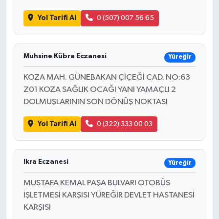
Yol Tarifi Al
0 (507) 007 56 65
Muhsine Kübra Eczanesi
Yüreğir
KOZA MAH. GÜNEBAKAN ÇİÇEĞİ CAD. NO:63
Z01 KOZA SAĞLIK OCAĞI YANI YAMAÇLI 2
DOLMUŞLARININ SON DÖNÜŞ NOKTASI
Yol Tarifi Al
0 (322) 333 00 03
Ikra Eczanesi
Yüreğir
MUSTAFA KEMAL PAŞA BULVARI OTOBÜS
İŞLETMESİ KARŞISI YÜREĞİR DEVLET HASTANESİ
KARŞISI