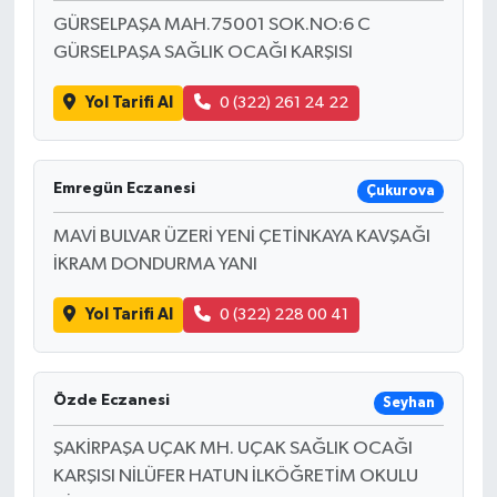
GÜRSELPAŞA MAH.75001 SOK.NO:6 C
GÜRSELPAŞA SAĞLIK OCAĞI KARŞISI
Yol Tarifi Al
0 (322) 261 24 22
Emregün Eczanesi
Çukurova
MAVİ BULVAR ÜZERİ YENİ ÇETİNKAYA KAVŞAĞI
İKRAM DONDURMA YANI
Yol Tarifi Al
0 (322) 228 00 41
Özde Eczanesi
Seyhan
ŞAKİRPAŞA UÇAK MH. UÇAK SAĞLIK OCAĞI
KARŞISI NİLÜFER HATUN İLKÖĞRETİM OKULU