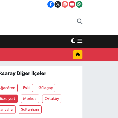
ksaray Diğer İlçeler
Ağaçören
Eskil
Gülağaç
Güzelyurt
Merkez
Ortaköy
ariyahşi
Sultanhani