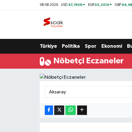
47,7436
55,2510
64,48
08-08-2026
USD
EUR
GBP
Bursa
Nöbetçi Eczaneler
Yerel
Hava Durumu
Türkiye
Politika
Spor
Ekonomi
B
Yaşam
Trafik Durumu
Nöbetçi Eczaneler
Siyaset
Süper Lig Puan Durumu ve Fikstür
Politika
Tüm Manşetler
Spor
Son Dakika Haberleri
Türkiye
Haber Arşivi
Ekonomi