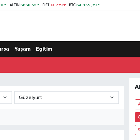
11
6660.55
13.779
64.959,79
ALTIN
BİST
BTC
ursa
Yaşam
Eğitim
A
S