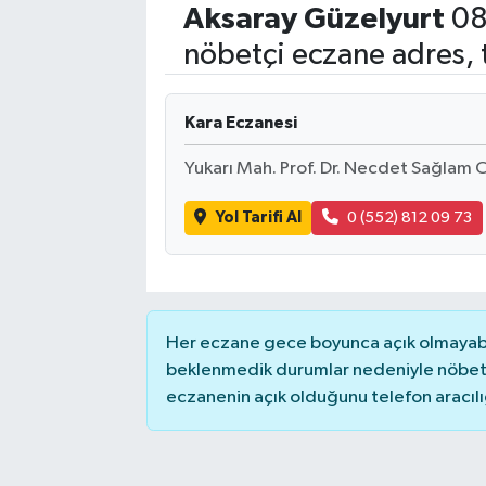
Aksaray
Güzelyurt
08
Eğitim
nöbetçi eczane adres, 
Sağlık
Kara Eczanesi
Dünya
Yukarı Mah. Prof. Dr. Necdet Sağlam 
Magazin
Yol Tarifi Al
0 (552) 812 09 73
Gündem
Kültür & Sanat
Her eczane gece boyunca açık olmayabili
Teknoloji
beklenmedik durumlar nedeniyle nöbete
eczanenin açık olduğunu telefon aracılığıy
Bilim
Genel