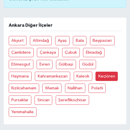
Ankara Diğer İlçeler
Akyurt
Altindağ
Ayaş
Bala
Beypazari
Çamlidere
Çankaya
Çubuk
Elmadağ
Etimesgut
Evren
Gölbaşi
Güdül
Haymana
Kahramankazan
Kalecik
Keçiören
Kizilcahamam
Mamak
Nallihan
Polatli
Pursaklar
Sincan
Şereflikoçhisar
Yenimahalle