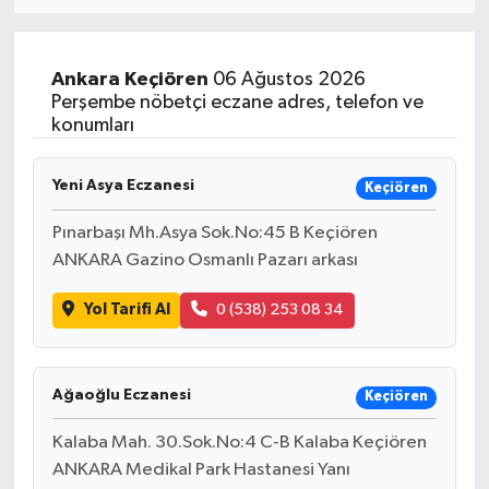
Eğitim
Ankara
Keçiören
06 Ağustos 2026
Sağlık
Perşembe nöbetçi eczane adres, telefon ve
konumları
Dünya
Yeni Asya Eczanesi
Keçiören
Magazin
Pınarbaşı Mh.Asya Sok.No:45 B Keçiören
ANKARA Gazino Osmanlı Pazarı arkası
Gündem
Yol Tarifi Al
0 (538) 253 08 34
Kültür & Sanat
Teknoloji
Ağaoğlu Eczanesi
Keçiören
Bilim
Kalaba Mah. 30.Sok.No:4 C-B Kalaba Keçiören
ANKARA Medikal Park Hastanesi Yanı
Genel