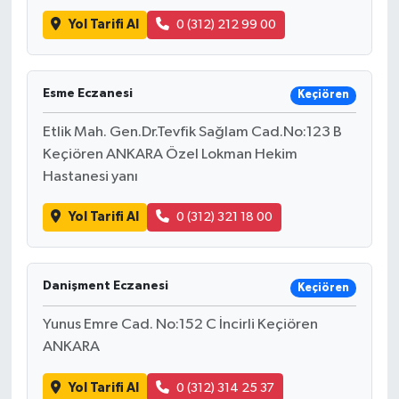
Yol Tarifi Al
0 (312) 212 99 00
Bilim, Teknoloji
Esme Eczanesi
Keçiören
Etlik Mah. Gen.Dr.Tevfik Sağlam Cad.No:123 B
Keçiören ANKARA Özel Lokman Hekim
Hastanesi yanı
Yol Tarifi Al
0 (312) 321 18 00
Danişment Eczanesi
Keçiören
Yunus Emre Cad. No:152 C İncirli Keçiören
ANKARA
Yol Tarifi Al
0 (312) 314 25 37