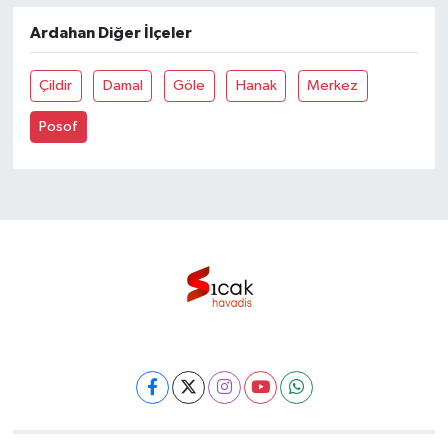
Ardahan Diğer İlçeler
Bilim, Teknoloji
Çildir
Damal
Göle
Hanak
Merkez
Posof