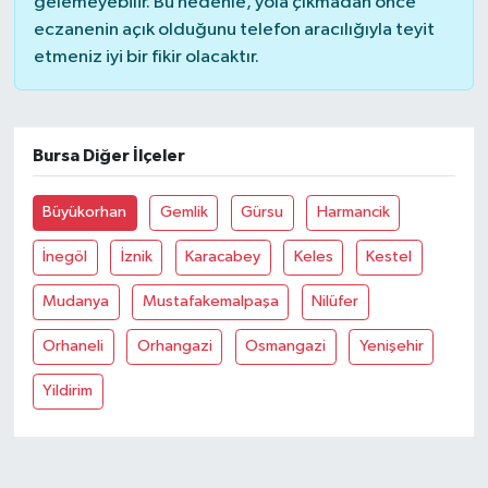
gelemeyebilir. Bu nedenle, yola çıkmadan önce
eczanenin açık olduğunu telefon aracılığıyla teyit
Bilim, Teknoloji
etmeniz iyi bir fikir olacaktır.
Bursa Diğer İlçeler
Büyükorhan
Gemlik
Gürsu
Harmancik
İnegöl
İznik
Karacabey
Keles
Kestel
Mudanya
Mustafakemalpaşa
Nilüfer
Orhaneli
Orhangazi
Osmangazi
Yenişehir
Yildirim