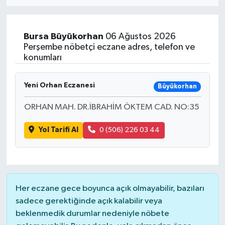
Eğitim
Bursa
Büyükorhan
06 Ağustos 2026
Sağlık
Perşembe nöbetçi eczane adres, telefon ve
konumları
Dünya
Yeni Orhan Eczanesi
Büyükorhan
Magazin
ORHAN MAH. DR.İBRAHİM ÖKTEM CAD. NO:35
Gündem
Yol Tarifi Al
0 (506) 226 03 44
Kültür & Sanat
Teknoloji
Her eczane gece boyunca açık olmayabilir, bazıları
Bilim
sadece gerektiğinde açık kalabilir veya
beklenmedik durumlar nedeniyle nöbete
Genel