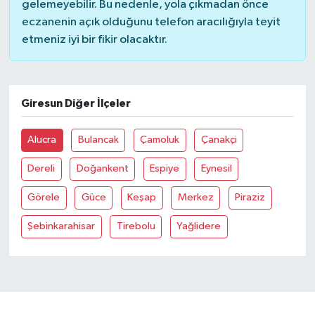
gelemeyebilir. Bu nedenle, yola çıkmadan önce
eczanenin açık olduğunu telefon aracılığıyla teyit
Bilim, Teknoloji
etmeniz iyi bir fikir olacaktır.
Giresun Diğer İlçeler
Alucra
Bulancak
Çamoluk
Çanakçi
Dereli
Doğankent
Espiye
Eynesil
Görele
Güce
Keşap
Merkez
Piraziz
Şebinkarahisar
Tirebolu
Yağlidere