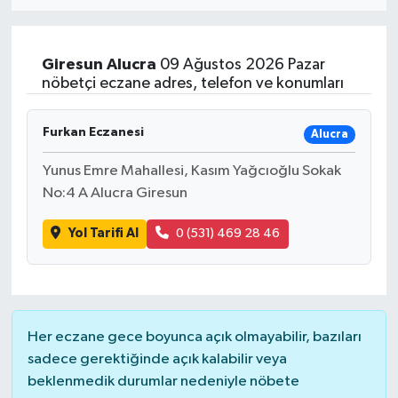
Eğitim
Giresun
Alucra
09 Ağustos 2026 Pazar
Sağlık
nöbetçi eczane adres, telefon ve konumları
Dünya
Furkan Eczanesi
Alucra
Magazin
Yunus Emre Mahallesi, Kasım Yağcıoğlu Sokak
No:4 A Alucra Giresun
Gündem
Yol Tarifi Al
0 (531) 469 28 46
Kültür & Sanat
Teknoloji
Her eczane gece boyunca açık olmayabilir, bazıları
Bilim
sadece gerektiğinde açık kalabilir veya
beklenmedik durumlar nedeniyle nöbete
Genel