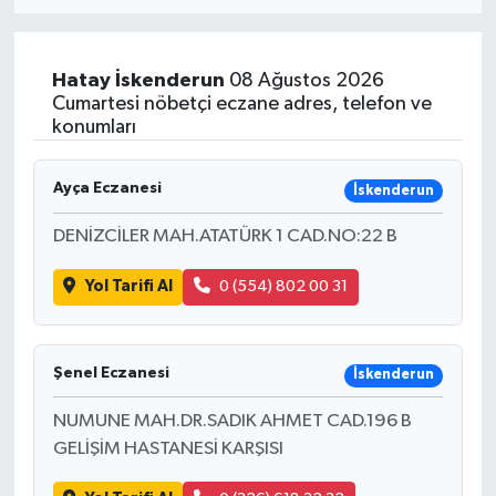
Eğitim
Hatay
İskenderun
08 Ağustos 2026
Sağlık
Cumartesi nöbetçi eczane adres, telefon ve
konumları
Dünya
Ayça Eczanesi
İskenderun
Magazin
DENİZCİLER MAH.ATATÜRK 1 CAD.NO:22 B
Gündem
Yol Tarifi Al
0 (554) 802 00 31
Kültür & Sanat
Şenel Eczanesi
İskenderun
Teknoloji
NUMUNE MAH.DR.SADIK AHMET CAD.196 B
Bilim
GELİŞİM HASTANESİ KARŞISI
Genel