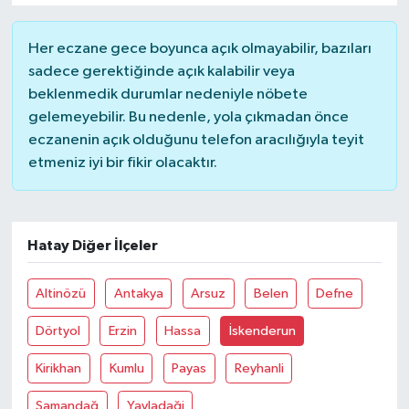
Her eczane gece boyunca açık olmayabilir, bazıları
sadece gerektiğinde açık kalabilir veya
beklenmedik durumlar nedeniyle nöbete
gelemeyebilir. Bu nedenle, yola çıkmadan önce
eczanenin açık olduğunu telefon aracılığıyla teyit
etmeniz iyi bir fikir olacaktır.
Hatay Diğer İlçeler
Altinözü
Antakya
Arsuz
Belen
Defne
Dörtyol
Erzin
Hassa
İskenderun
Kirikhan
Kumlu
Payas
Reyhanli
Samandağ
Yayladaği