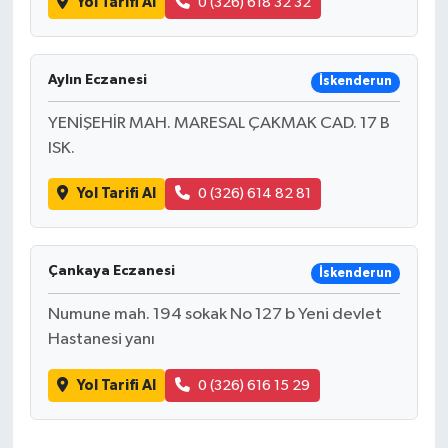
Yol Tarifi Al
0 (326) 618 32 32
Bilim, Teknoloji
Aylın Eczanesi
İskenderun
YENİŞEHİR MAH. MARESAL ÇAKMAK CAD. 17 B
ISK.
Yol Tarifi Al
0 (326) 614 82 81
Çankaya Eczanesi
İskenderun
Numune mah. 194 sokak No 127 b Yeni devlet
Hastanesi yanı
Yol Tarifi Al
0 (326) 616 15 29