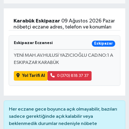
Eğitim
Karabük
Eskipazar
09 Ağustos 2026 Pazar
Sağlık
nöbetçi eczane adres, telefon ve konumları
Dünya
Eskipazar Eczanesi
Eskipazar
Magazin
YENİ MAH.AV.HULUSİ YAZICIOĞLU CAD.NO:1 A
ESKIPAZAR KARABÜK
Gündem
Yol Tarifi Al
0 (370) 818 37 37
Kültür & Sanat
Teknoloji
Her eczane gece boyunca açık olmayabilir, bazıları
Bilim
sadece gerektiğinde açık kalabilir veya
beklenmedik durumlar nedeniyle nöbete
Genel