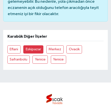
gelemeyebilir. Bu nedenle, yola çıkmadan önce
eczanenin açık olduğunu telefon aracılığıyla teyit
Bilim, Teknoloji
etmeniz iyi bir fikir olacaktır.
Karabük Diğer İlçeler
Eflani
Eskipazar
Merkez
Ovacik
Safranbolu
Yenice
Yenice