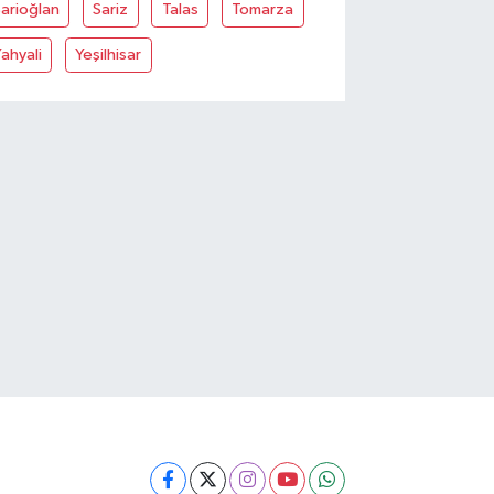
arioğlan
Sariz
Talas
Tomarza
ahyali
Yeşilhisar