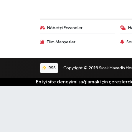
Bilim, Teknoloji
Nöbetçi Eczaneler
H
Tüm Manşetler
So
RSS
Copyright © 2016 Sıcak Havadis Her h
En iyi site deneyimi sağlamak için çerezlerde