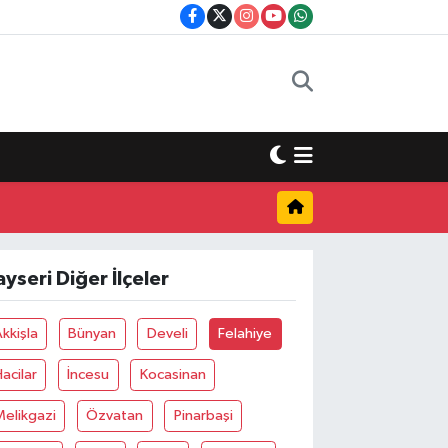
ayseri Diğer İlçeler
kkişla
Bünyan
Develi
Felahiye
acilar
İncesu
Kocasinan
elikgazi
Özvatan
Pinarbaşi