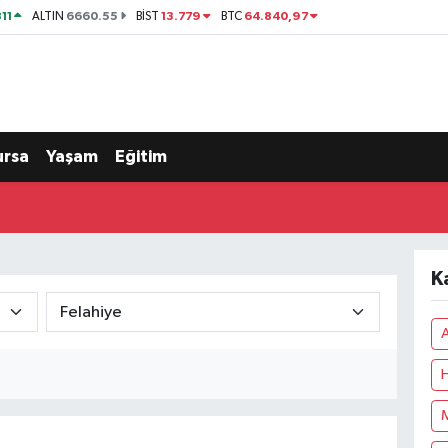
11
6660.55
13.779
64.840,97
ALTIN
BİST
BTC
ursa
Yaşam
Eğitim
K
A
H
M