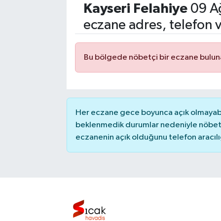
Kayseri
Felahiye
09 Ağ
Eğitim
eczane adres, telefon 
Sağlık
Bu bölgede nöbetçi bir eczane bulu
Dünya
Magazin
Her eczane gece boyunca açık olmayabili
Gündem
beklenmedik durumlar nedeniyle nöbete
eczanenin açık olduğunu telefon aracılığıy
Kültür & Sanat
Teknoloji
Bilim
Genel