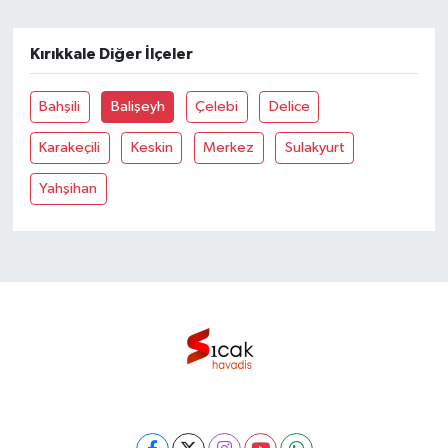
Bilim, Teknoloji
Kırıkkale Diğer İlçeler
Bahşili
Balişeyh
Çelebi
Delice
Karakeçili
Keskin
Merkez
Sulakyurt
Yahşihan