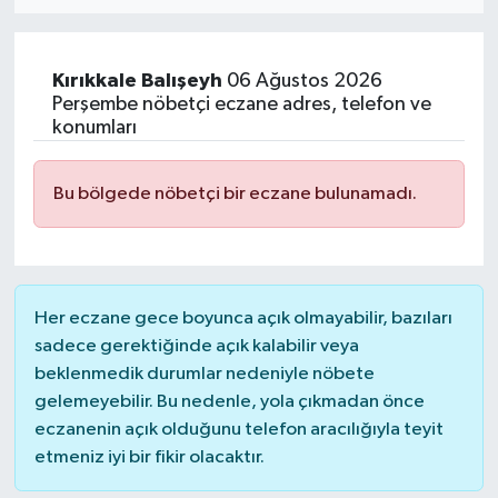
Eğitim
Kırıkkale
Balışeyh
06 Ağustos 2026
Sağlık
Perşembe nöbetçi eczane adres, telefon ve
konumları
Dünya
Bu bölgede nöbetçi bir eczane bulunamadı.
Magazin
Gündem
Her eczane gece boyunca açık olmayabilir, bazıları
Kültür & Sanat
sadece gerektiğinde açık kalabilir veya
beklenmedik durumlar nedeniyle nöbete
Teknoloji
gelemeyebilir. Bu nedenle, yola çıkmadan önce
eczanenin açık olduğunu telefon aracılığıyla teyit
Bilim
etmeniz iyi bir fikir olacaktır.
Genel