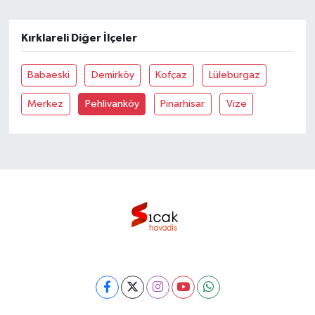
Bilim, Teknoloji
Kırklareli Diğer İlçeler
Babaeski
Demirköy
Kofçaz
Lüleburgaz
Merkez
Pehlivanköy
Pinarhisar
Vize