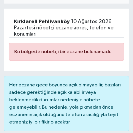
Eğitim
Kırklareli
Pehlivanköy
10 Ağustos 2026
Sağlık
Pazartesi nöbetçi eczane adres, telefon ve
konumları
Dünya
Bu bölgede nöbetçi bir eczane bulunamadı.
Magazin
Gündem
Her eczane gece boyunca açık olmayabilir, bazıları
Kültür & Sanat
sadece gerektiğinde açık kalabilir veya
beklenmedik durumlar nedeniyle nöbete
Teknoloji
gelemeyebilir. Bu nedenle, yola çıkmadan önce
eczanenin açık olduğunu telefon aracılığıyla teyit
Bilim
etmeniz iyi bir fikir olacaktır.
Genel