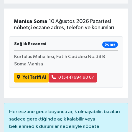
Eğitim
Manisa
Soma
10 Ağustos 2026 Pazartesi
Sağlık
nöbetçi eczane adres, telefon ve konumları
Dünya
Sağlık Eczanesi
Soma
Magazin
Kurtuluş Mahallesi, Fatih Caddesi No:38 B
Soma Manisa
Gündem
Yol Tarifi Al
0 (544) 694 90 07
Kültür & Sanat
Teknoloji
Her eczane gece boyunca açık olmayabilir, bazıları
Bilim
sadece gerektiğinde açık kalabilir veya
beklenmedik durumlar nedeniyle nöbete
Genel