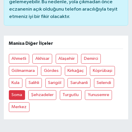
gelemeyebilir. Bu nedenle, yola çıkmadan önce
eczanenin açık olduğunu telefon aracılığıyla teyit
Bilim, Teknoloji
etmeniz iyi bir fikir olacaktır.
Manisa Diğer İlçeler
Ahmetli
Akhisar
Alaşehiir
Demirci
Gölmarmara
Gördes
Kirkağaç
Köprübaşi
Kula
Salihli
Sarigöl
Saruhanli
Selendi
Soma
Şehzadeler
Turgutlu
Yunusemre
Merkez