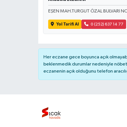
EŞEN MAH.TURGUT ÖZAL BULVARI N
Bilim, Teknoloji
Yol Tarifi Al
0 (252) 637 14 77
Her eczane gece boyunca açık olmayabili
beklenmedik durumlar nedeniyle nöbete
eczanenin açık olduğunu telefon aracılığıy