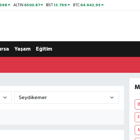
2398
6500.87
13.799
64.643,95
ALTIN
BİST
BTC
ursa
Yaşam
Eğitim
M
F