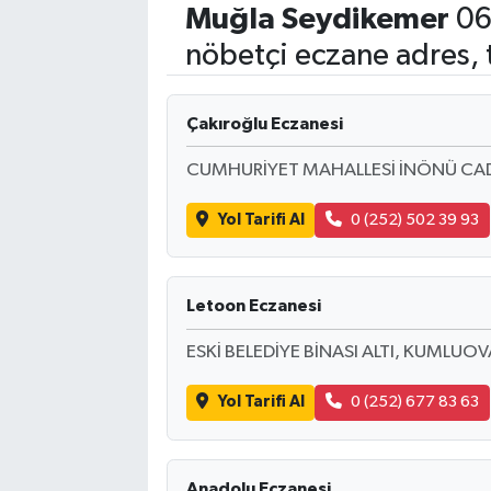
Muğla
Seydikemer
06
Eğitim
nöbetçi eczane adres, 
Sağlık
Çakıroğlu Eczanesi
Dünya
CUMHURİYET MAHALLESİ İNÖNÜ CAD
Magazin
Yol Tarifi Al
0 (252) 502 39 93
Gündem
Letoon Eczanesi
Kültür & Sanat
ESKİ BELEDİYE BİNASI ALTI, KUMLUOV
Teknoloji
Yol Tarifi Al
0 (252) 677 83 63
Bilim
Genel
Anadolu Eczanesi