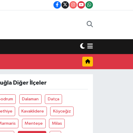
uğla Diğer İlçeler
Bodrum
Dalaman
Datça
ethiye
Kavaklidere
Köyceğiz
Marmaris
Menteşe
Milas