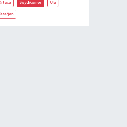
Ortaca
Seydikemer
Ula
Yatağan