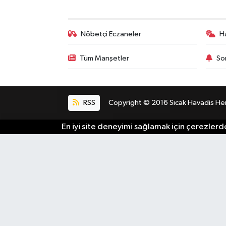
Nöbetçi Eczaneler
H
Tüm Manşetler
So
RSS
Copyright © 2016 Sıcak Havadis Her h
En iyi site deneyimi sağlamak için çerezlerde