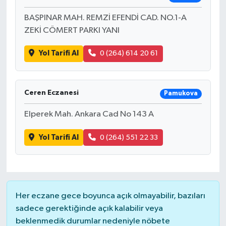
BAŞPINAR MAH. REMZİ EFENDİ CAD. NO.1-A
ZEKİ CÖMERT PARKI YANI
Yol Tarifi Al
0 (264) 614 20 61
Ceren Eczanesi
Pamukova
Elperek Mah. Ankara Cad No 143 A
Yol Tarifi Al
0 (264) 551 22 33
Her eczane gece boyunca açık olmayabilir, bazıları
sadece gerektiğinde açık kalabilir veya
beklenmedik durumlar nedeniyle nöbete