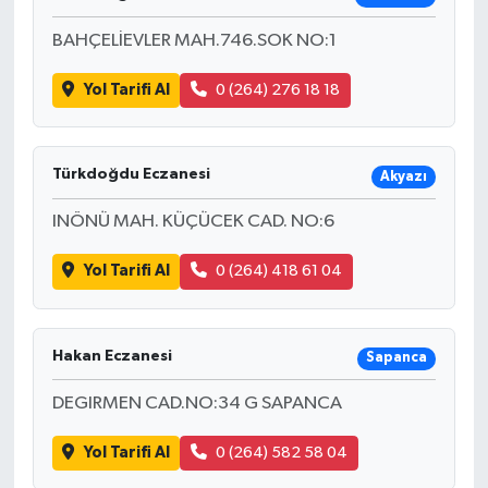
BAHÇELİEVLER MAH.746.SOK NO:1
Yol Tarifi Al
0 (264) 276 18 18
Türkdoğdu Eczanesi
Akyazı
INÖNÜ MAH. KÜÇÜCEK CAD. NO:6
Yol Tarifi Al
0 (264) 418 61 04
Hakan Eczanesi
Sapanca
DEGIRMEN CAD.NO:34 G SAPANCA
Yol Tarifi Al
0 (264) 582 58 04