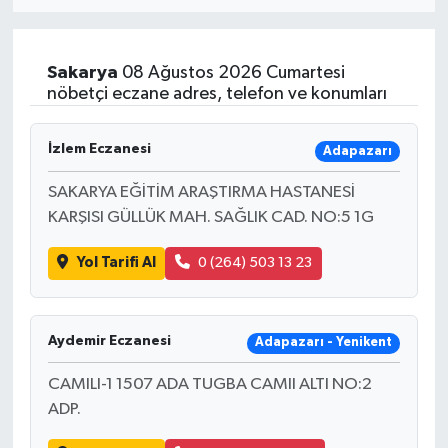
Eğitim
Sakarya
08 Ağustos 2026 Cumartesi
Sağlık
nöbetçi eczane adres, telefon ve konumları
Dünya
İzlem Eczanesi
Adapazarı
Magazin
SAKARYA EĞİTİM ARAŞTIRMA HASTANESİ
KARŞISI GÜLLÜK MAH. SAĞLIK CAD. NO:5 1G
Gündem
Yol Tarifi Al
0 (264) 503 13 23
Kültür & Sanat
Teknoloji
Aydemir Eczanesi
Adapazarı - Yenikent
CAMILI-1 1507 ADA TUGBA CAMII ALTI NO:2
Bilim
ADP.
Genel