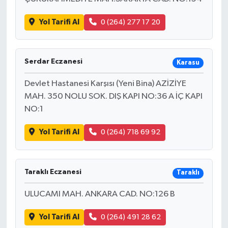
Yol Tarifi Al
0 (264) 277 17 20
Serdar Eczanesi
Karasu
Devlet Hastanesi Karşısı (Yeni Bina) AZİZİYE
MAH. 350 NOLU SOK. DIŞ KAPI NO:36 A İÇ KAPI
NO:1
Yol Tarifi Al
0 (264) 718 69 92
Taraklı Eczanesi
Taraklı
ULUCAMI MAH. ANKARA CAD. NO:126 B
Yol Tarifi Al
0 (264) 491 28 62