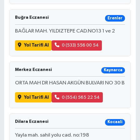
Buğra Eczanesi
Erenler
BAĞLAR MAH. YILDIZTEPE CAD.NO13 1 ve 2
Yol Tarifi Al
0 (533) 556 00 54
Merkez Eczanesi
Kaynarca
ORTA MAH DR HASAN AKGÜN BULVARI NO 30 B
Yol Tarifi Al
0 (554) 565 22 54
Dilara Eczanesi
Kocaali
Yayla mah. sahil yolu cad. no:198