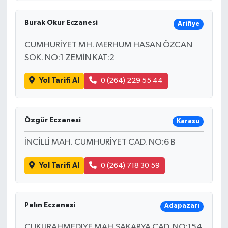
Burak Okur Eczanesi
Arifiye
CUMHURİYET MH. MERHUM HASAN ÖZCAN
SOK. NO:1 ZEMİN KAT:2
Yol Tarifi Al
0 (264) 229 55 44
Özgür Eczanesi
Karasu
İNCİLLİ MAH. CUMHURİYET CAD. NO:6 B
Yol Tarifi Al
0 (264) 718 30 59
Pelın Eczanesi
Adapazarı
ÇUKURAHMEDIYE MAH.SAKARYA CAD. NO:154