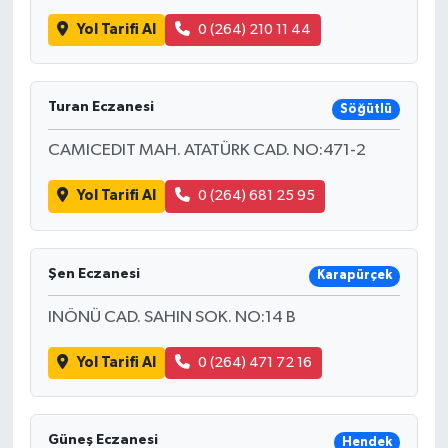
Yol Tarifi Al
0 (264) 210 11 44
Turan Eczanesi
Söğütlü
CAMICEDIT MAH. ATATÜRK CAD. NO:471-2
Yol Tarifi Al
0 (264) 681 25 95
Şen Eczanesi
Karapürçek
INÖNÜ CAD. SAHIN SOK. NO:14 B
Yol Tarifi Al
0 (264) 471 72 16
Güneş Eczanesi
Hendek