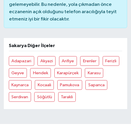
gelemeyebilir. Bu nedenle, yola çıkmadan önce
eczanenin açık olduğunu telefon aracılığıyla teyit
etmeniz iyi bir fikir olacaktır.
Sakarya Diğer İlçeler
Adapazari
Akyazi
Arifiye
Erenler
Ferizli
Geyve
Hendek
Karapürçek
Karasu
Kaynarca
Kocaali
Pamukova
Sapanca
Serdivan
Söğütlü
Tarakli