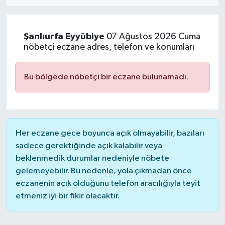
Eğitim
Şanlıurfa
Eyyübiye
07 Ağustos 2026 Cuma
Sağlık
nöbetçi eczane adres, telefon ve konumları
Dünya
Bu bölgede nöbetçi bir eczane bulunamadı.
Magazin
Gündem
Her eczane gece boyunca açık olmayabilir, bazıları
Kültür & Sanat
sadece gerektiğinde açık kalabilir veya
beklenmedik durumlar nedeniyle nöbete
gelemeyebilir. Bu nedenle, yola çıkmadan önce
Teknoloji
eczanenin açık olduğunu telefon aracılığıyla teyit
etmeniz iyi bir fikir olacaktır.
Bilim
Genel