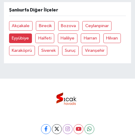
Şanlıurfa Diğer İlçeler
Bilim, Teknoloji
Akçakale
Birecik
Bozova
Ceylanpinar
Eyyübiye
Halfeti
Haliliye
Harran
Hilvan
Karaköprü
Siverek
Suruç
Viranşehir