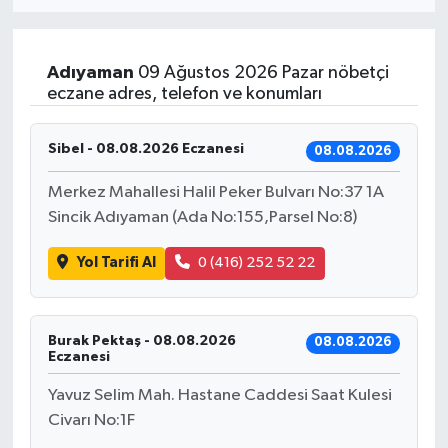
Eğitim
Adıyaman
09 Ağustos 2026 Pazar nöbetçi
Sağlık
eczane adres, telefon ve konumları
Dünya
Sibel - 08.08.2026 Eczanesi
08.08.2026
Magazin
Merkez Mahallesi Halil Peker Bulvarı No:37 1A
Sincik Adıyaman (Ada No:155,Parsel No:8)
Gündem
Yol Tarifi Al
0 (416) 252 52 22
Kültür & Sanat
Teknoloji
Burak Pektaş - 08.08.2026
08.08.2026
Eczanesi
Bilim
Yavuz Selim Mah. Hastane Caddesi Saat Kulesi
Civarı No:1F
Genel