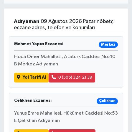
Eğitim
Adıyaman
09 Ağustos 2026 Pazar nöbetçi
Sağlık
eczane adres, telefon ve konumları
Dünya
Mehmet Yapıcı Eczanesi
Merkez
Magazin
Hoca Ömer Mahallesi, Atatürk Caddesi No:40
B Merkez Adıyaman
Gündem
Yol Tarifi Al
0 (505) 324 21 39
Kültür & Sanat
Teknoloji
Çelıkhan Eczanesi
Çelikhan
Yunus Emre Mahallesi, Hükümet Caddesi No:53
Bilim
E Çelikhan Adıyaman
Genel