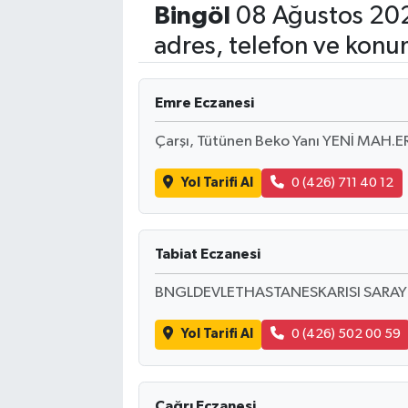
Bingöl
08 Ağustos 202
Eğitim
adres, telefon ve konu
Sağlık
Emre Eczanesi
Dünya
Çarşı, Tütünen Beko Yanı YENİ MAH
Magazin
Yol Tarifi Al
0 (426) 711 40 12
Gündem
Tabiat Eczanesi
Kültür & Sanat
BNGLDEVLETHASTANESKARISI SARAY 
Teknoloji
Yol Tarifi Al
0 (426) 502 00 59
Bilim
Genel
Çağrı Eczanesi