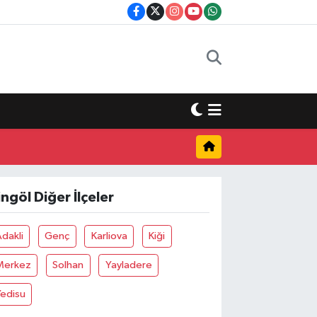
ingöl Diğer İlçeler
dakli
Genç
Karliova
Kiği
Merkez
Solhan
Yayladere
Yedisu