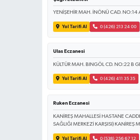
YENİŞEHİR MAH. İNÖNÜ CAD. NO:14 
Bilim, Teknoloji
Yol Tarifi Al
0 (426) 213 24 00
Ulas Eczanesi
KÜLTÜR MAH. BINGÖL CD. NO:22 B 
Yol Tarifi Al
0 (426) 411 35 35
Ruken Eczanesi
KANİREŞ MAHALLESİ HASTANE CADDES
SAĞLIĞI MERKEZİ KARŞISI) KANİREŞ
Yol Tarifi Al
0 (538) 256 67 12