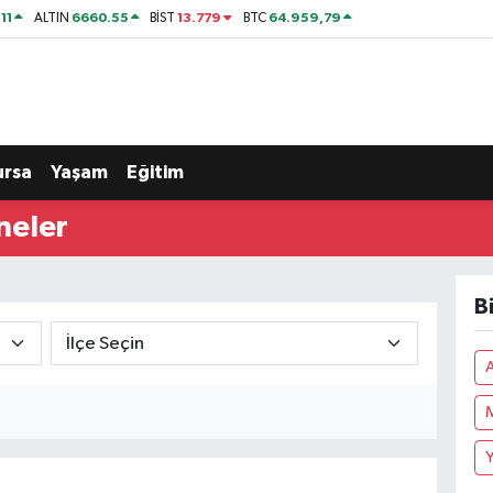
11
6660.55
13.779
64.959,79
ALTIN
BİST
BTC
ursa
Yaşam
Eğitim
neler
B
A