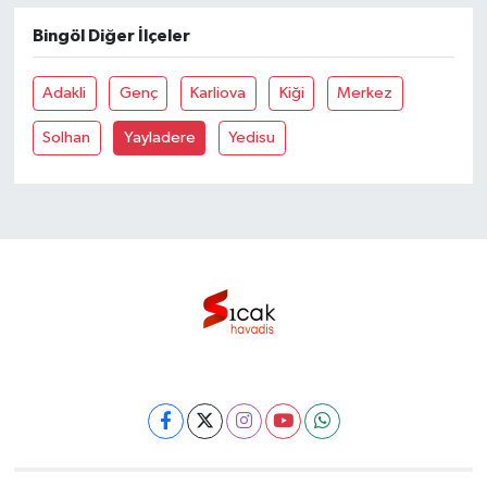
Bingöl Diğer İlçeler
Bilim, Teknoloji
Adakli
Genç
Karliova
Kiği
Merkez
Solhan
Yayladere
Yedisu