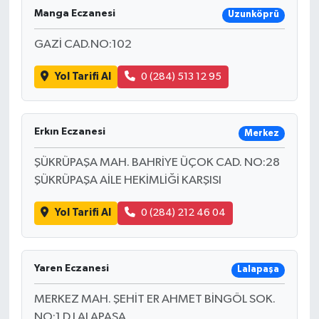
Manga Eczanesi
Uzunköprü
GAZİ CAD.NO:102
Yol Tarifi Al
0 (284) 513 12 95
Erkın Eczanesi
Merkez
ŞÜKRÜPAŞA MAH. BAHRİYE ÜÇOK CAD. NO:28
ŞÜKRÜPAŞA AİLE HEKİMLİĞİ KARŞISI
Yol Tarifi Al
0 (284) 212 46 04
Yaren Eczanesi
Lalapaşa
MERKEZ MAH. ŞEHİT ER AHMET BİNGÖL SOK.
NO:1 D LALAPAŞA