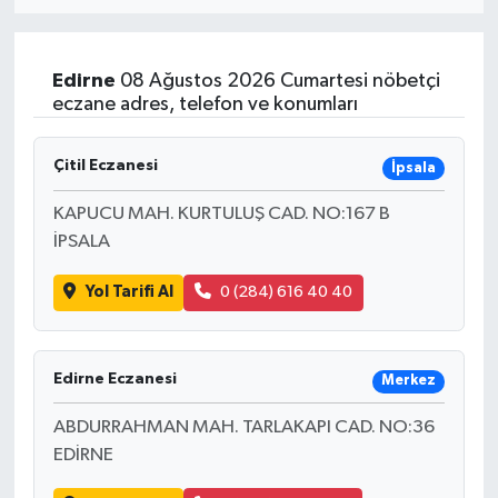
Eğitim
Edirne
08 Ağustos 2026 Cumartesi nöbetçi
Sağlık
eczane adres, telefon ve konumları
Dünya
Çitil Eczanesi
İpsala
Magazin
KAPUCU MAH. KURTULUŞ CAD. NO:167 B
İPSALA
Gündem
Yol Tarifi Al
0 (284) 616 40 40
Kültür & Sanat
Teknoloji
Edirne Eczanesi
Merkez
ABDURRAHMAN MAH. TARLAKAPI CAD. NO:36
Bilim
EDİRNE
Genel