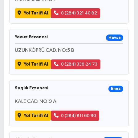
Yol Tarifi Al
0 (284) 321 40 82
Yavuz Eczanesi
Havsa
UZUNKÖPRÜ CAD. NO:5 B
Yol Tarifi Al
0 (284) 336 24 73
Saglık Eczanesi
Enez
KALE CAD. NO:9 A
Yol Tarifi Al
0 (284) 811 60 90