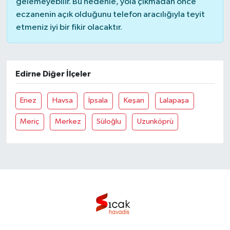
gelemeyebilir. Bu nedenle, yola çıkmadan önce
eczanenin açık olduğunu telefon aracılığıyla teyit
etmeniz iyi bir fikir olacaktır.
Edirne Diğer İlçeler
Enez
Havsa
İpsala
Keşan
Lalapaşa
Meriç
Merkez
Süloğlu
Uzunköprü