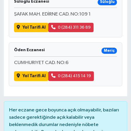
Süloglu Eczanesi
Süloğlu
ŞAFAK MAH. EDİRNE CAD. NO:109 1
Yol Tarifi Al
0 (284) 311 36 89
Öden Eczanesi
Meriç
CUMHURIYET CAD. NO:6
Yol Tarifi Al
0 (284) 415 14 19
Her eczane gece boyunca açık olmayabilir, bazıları
sadece gerektiğinde açık kalabilir veya
beklenmedik durumlar nedeniyle nöbete