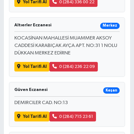
Yol Tarifi Al
0 (284) 336 00 22
Bilim, Teknoloji
Altıerler Eczanesi
Merkez
KOCASİNAN MAHALLESİ MUAMMER AKSOY
CADDESİ KARABIÇAK AYÇA APT. NO:31 1 NOLU
DÜKKAN MERKEZ EDİRNE
Yol Tarifi Al
0 (284) 236 22 09
Güven Eczanesi
Keşan
DEMIRCILER CAD. NO:13
Yol Tarifi Al
0 (284) 715 23 61