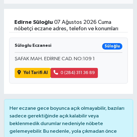
Eğitim
Edirne
Süloğlu
07 Ağustos 2026 Cuma
Sağlık
nöbetçi eczane adres, telefon ve konumları
Dünya
Süloglu Eczanesi
Süloğlu
Magazin
ŞAFAK MAH. EDİRNE CAD. NO:109 1
Yol Tarifi Al
0 (284) 311 36 89
Gündem
Kültür & Sanat
Teknoloji
Her eczane gece boyunca açık olmayabilir, bazıları
sadece gerektiğinde açık kalabilir veya
Bilim
beklenmedik durumlar nedeniyle nöbete
gelemeyebilir. Bu nedenle, yola çıkmadan önce
Genel