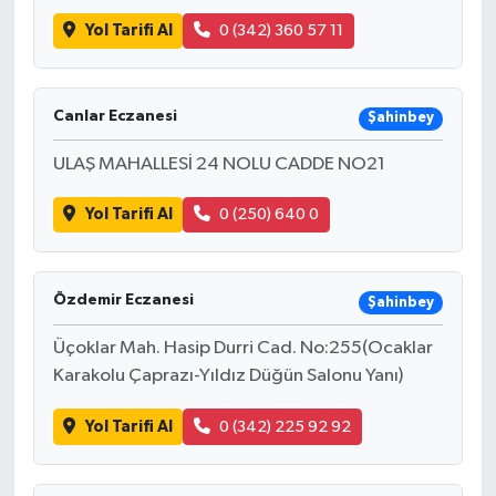
Yol Tarifi Al
0 (342) 360 57 11
Bilim, Teknoloji
Canlar Eczanesi
Şahinbey
ULAŞ MAHALLESİ 24 NOLU CADDE NO21
Yol Tarifi Al
0 (250) 640 0
Özdemir Eczanesi
Şahinbey
Üçoklar Mah. Hasip Durri Cad. No:255(Ocaklar
Karakolu Çaprazı-Yıldız Düğün Salonu Yanı)
Yol Tarifi Al
0 (342) 225 92 92