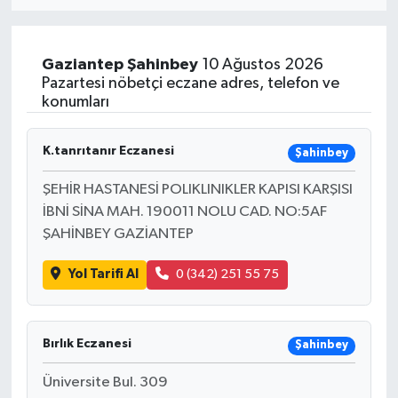
Eğitim
Gaziantep
Şahinbey
10 Ağustos 2026
Sağlık
Pazartesi nöbetçi eczane adres, telefon ve
konumları
Dünya
K.tanrıtanır Eczanesi
Şahinbey
Magazin
ŞEHİR HASTANESİ POLIKLINIKLER KAPISI KARŞISI
İBNİ SİNA MAH. 190011 NOLU CAD. NO:5AF
Gündem
ŞAHİNBEY GAZİANTEP
Kültür & Sanat
Yol Tarifi Al
0 (342) 251 55 75
Teknoloji
Bırlık Eczanesi
Şahinbey
Bilim
Üniversite Bul. 309
Genel