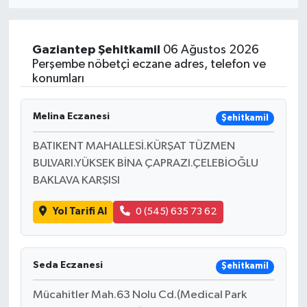
Eğitim
Gaziantep
Şehitkamil
06 Ağustos 2026
Sağlık
Perşembe nöbetçi eczane adres, telefon ve
konumları
Dünya
Melina Eczanesi
Şehitkamil
Magazin
BATIKENT MAHALLESİ.KÜRŞAT TÜZMEN
BULVARI.YÜKSEK BİNA ÇAPRAZI.ÇELEBİOĞLU
Gündem
BAKLAVA KARŞISI
Kültür & Sanat
Yol Tarifi Al
0 (545) 635 73 62
Teknoloji
Seda Eczanesi
Şehitkamil
Bilim
Mücahitler Mah.63 Nolu Cd.(Medical Park
Genel