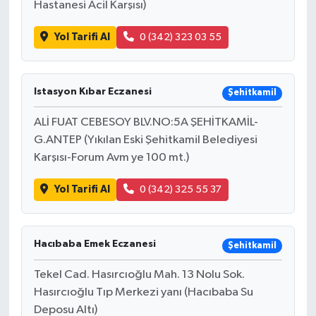
Hastanesi Acil Karşısı)
Bilim, Teknoloji
Yol Tarifi Al
0 (342) 323 03 55
Istasyon Kıbar Eczanesi
Şehitkamil
ALİ FUAT CEBESOY BLV.NO:5A ŞEHİTKAMİL-
G.ANTEP (Yıkılan Eski Şehitkamil Belediyesi
Karşısı-Forum Avm ye 100 mt.)
Yol Tarifi Al
0 (342) 325 55 37
Hacıbaba Emek Eczanesi
Şehitkamil
Tekel Cad. Hasırcıoğlu Mah. 13 Nolu Sok.
Hasırcıoğlu Tıp Merkezi yanı (Hacıbaba Su
Deposu Altı)