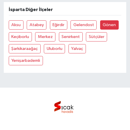
İsparta Diğer İlçeler
Bilim, Teknoloji
Aksu
Atabey
Eğirdir
Gelendost
Gönen
Keçiborlu
Merkez
Senirkent
Sütçüler
Şarkikaraağaç
Uluborlu
Yalvaç
Yenişarbademli