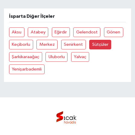
Bilim, Teknoloji
İsparta Diğer İlçeler
Aksu
Atabey
Eğirdir
Gelendost
Gönen
Keçiborlu
Merkez
Senirkent
Sütçüler
Şarkikaraağaç
Uluborlu
Yalvaç
Yenişarbademli