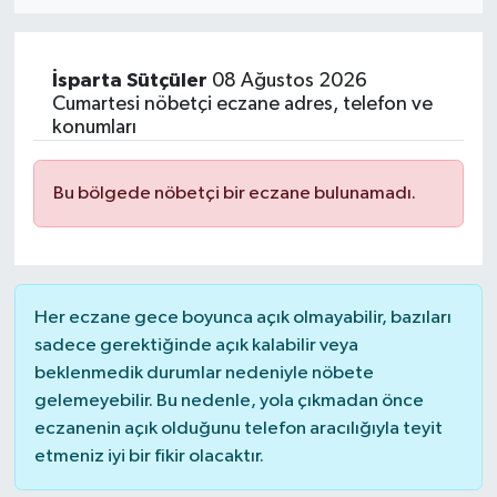
Eğitim
İsparta
Sütçüler
08 Ağustos 2026
Sağlık
Cumartesi nöbetçi eczane adres, telefon ve
konumları
Dünya
Bu bölgede nöbetçi bir eczane bulunamadı.
Magazin
Gündem
Her eczane gece boyunca açık olmayabilir, bazıları
Kültür & Sanat
sadece gerektiğinde açık kalabilir veya
beklenmedik durumlar nedeniyle nöbete
Teknoloji
gelemeyebilir. Bu nedenle, yola çıkmadan önce
eczanenin açık olduğunu telefon aracılığıyla teyit
Bilim
etmeniz iyi bir fikir olacaktır.
Genel