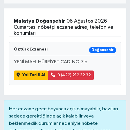
Eğitim
Malatya
Doğanşehir
08 Ağustos 2026
Sağlık
Cumartesi nöbetçi eczane adres, telefon ve
konumları
Dünya
Öztürk Eczanesi
Doğanşehir
Magazin
YENİ MAH. HÜRRİYET CAD. NO:7 b
Gündem
Yol Tarifi Al
0 (422) 212 32 32
Kültür & Sanat
Teknoloji
Her eczane gece boyunca açık olmayabilir, bazıları
Bilim
sadece gerektiğinde açık kalabilir veya
beklenmedik durumlar nedeniyle nöbete
Genel