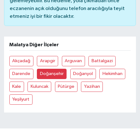
gelemeyebilir. Bu nedenle, yola çıkmadan önce
eczanenin açık olduğunu telefon aracılığıyla teyit
Bilim, Teknoloji
etmeniz iyi bir fikir olacaktır.
Malatya Diğer İlçeler
Akçadağ
Arapgir
Arguvan
Battalgazi
Darende
Doğanşehir
Doğanyol
Hekimhan
Kale
Kuluncak
Pütürge
Yazihan
Yeşilyurt