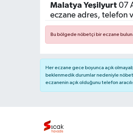
Malatya
Yeşilyurt
07 
Eğitim
eczane adres, telefon 
Sağlık
Bu bölgede nöbetçi bir eczane bulu
Dünya
Magazin
Her eczane gece boyunca açık olmayabili
Gündem
beklenmedik durumlar nedeniyle nöbete
eczanenin açık olduğunu telefon aracılığıy
Kültür & Sanat
Teknoloji
Bilim
Genel