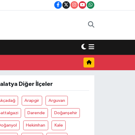
alatya Diğer İlçeler
Akçadağ
Arapgir
Arguvan
attalgazi
Darende
Doğanşehir
Doğanyol
Hekimhan
Kale