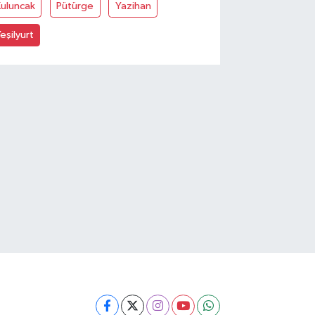
Kuluncak
Pütürge
Yazihan
eşilyurt