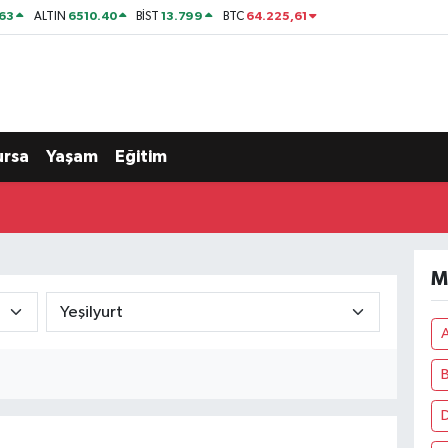
63
6510.40
13.799
64.225,61
ALTIN
BİST
BTC
ursa
Yaşam
Eğitim
M
B