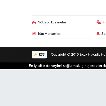
Bilim, Teknoloji
Nöbetçi Eczaneler
H
Tüm Manşetler
So
RSS
Copyright © 2016 Sıcak Havadis Her h
En iyi site deneyimi sağlamak için çerezlerde