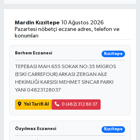
Eğitim
Mardin
Kızıltepe
10 Ağustos 2026
Sağlık
Pazartesi nöbetçi eczane adres, telefon ve
konumları
Dünya
Berhem Eczanesi
Kızıltepe
Magazin
TEPEBASI MAH.655 SOKAK NO:35 MİGROS
(ESKİ CARREFOUR) ARKASI ZERGAN AİLE
Gündem
HEKİMLİĞİ KARŞISI MEHMET SİNCAR PARKI
YANI 04823128037
Kültür & Sanat
Yol Tarifi Al
0 (482) 312 80 37
Teknoloji
Bilim
Özyılmaz Eczanesi
Kızıltepe
Genel