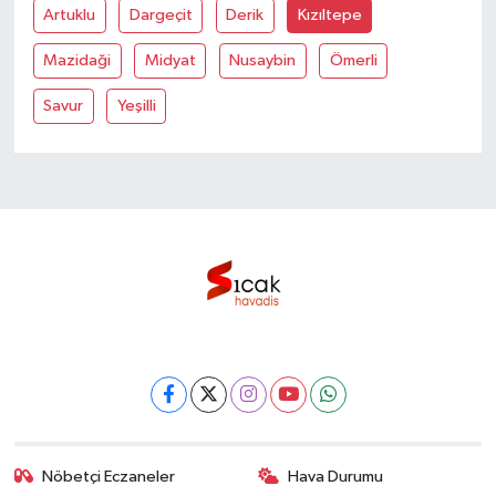
Artuklu
Dargeçit
Derik
Kızıltepe
Mazidaği
Midyat
Nusaybin
Ömerli
Savur
Yeşilli
Nöbetçi Eczaneler
Hava Durumu