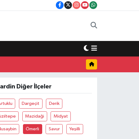
ardin Diğer İlçeler
rtuklu
Dargeçit
Derik
ızıltepe
Mazidaği
Midyat
Nusaybin
Ömerli
Savur
Yeşilli