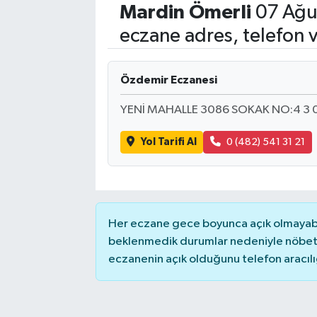
Mardin
Ömerli
07 Ağu
Eğitim
eczane adres, telefon 
Sağlık
Özdemir Eczanesi
Dünya
YENİ MAHALLE 3086 SOKAK NO:4 3 
Magazin
Yol Tarifi Al
0 (482) 541 31 21
Gündem
Kültür & Sanat
Her eczane gece boyunca açık olmayabili
Teknoloji
beklenmedik durumlar nedeniyle nöbete
eczanenin açık olduğunu telefon aracılığıy
Bilim
Genel