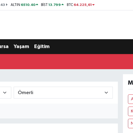
143
6510.40
13.799
64.225,61
ALTIN
BİST
BTC
ursa
Yaşam
Eğitim
M
A
K