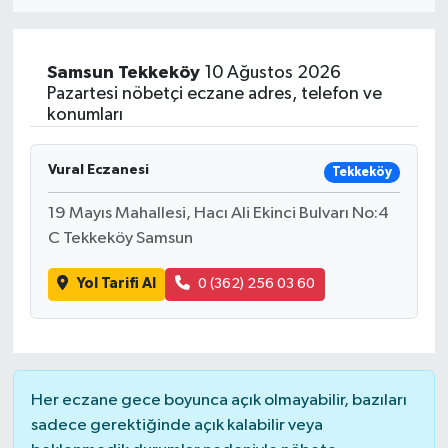
Eğitim
Samsun
Tekkeköy
10 Ağustos 2026
Sağlık
Pazartesi nöbetçi eczane adres, telefon ve
konumları
Dünya
Vural Eczanesi
Tekkeköy
Magazin
19 Mayıs Mahallesi, Hacı Ali Ekinci Bulvarı No:4
C Tekkeköy Samsun
Gündem
Yol Tarifi Al
0 (362) 256 03 60
Kültür & Sanat
Teknoloji
Bilim
Her eczane gece boyunca açık olmayabilir, bazıları
sadece gerektiğinde açık kalabilir veya
Genel