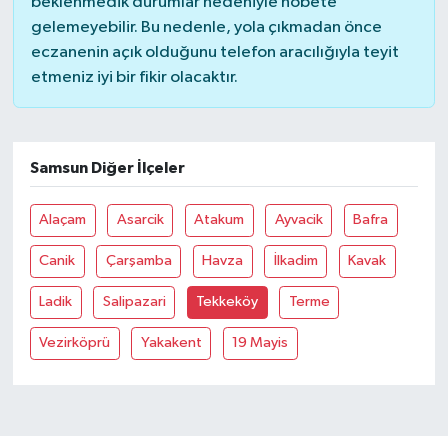
beklenmedik durumlar nedeniyle nöbete
gelemeyebilir. Bu nedenle, yola çıkmadan önce
Bilim, Teknoloji
eczanenin açık olduğunu telefon aracılığıyla teyit
etmeniz iyi bir fikir olacaktır.
Samsun Diğer İlçeler
Alaçam
Asarcik
Atakum
Ayvacik
Bafra
Canik
Çarşamba
Havza
İlkadim
Kavak
Ladik
Salipazari
Tekkeköy
Terme
Vezirköprü
Yakakent
19 Mayis