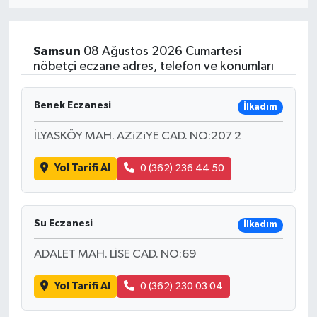
Eğitim
Samsun
08 Ağustos 2026 Cumartesi
Sağlık
nöbetçi eczane adres, telefon ve konumları
Dünya
Benek Eczanesi
İlkadım
Magazin
İLYASKÖY MAH. AZiZiYE CAD. NO:207 2
Yol Tarifi Al
0 (362) 236 44 50
Gündem
Kültür & Sanat
Su Eczanesi
İlkadım
Teknoloji
ADALET MAH. LİSE CAD. NO:69
Bilim
Yol Tarifi Al
0 (362) 230 03 04
Genel