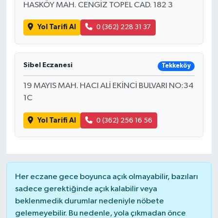
HASKÖY MAH. CENGİZ TOPEL CAD. 182 3
Yol Tarifi Al
0 (362) 228 31 37
Sibel Eczanesi
Tekkeköy
19 MAYIS MAH. HACI ALİ EKİNCİ BULVARI NO:34
1C
Yol Tarifi Al
0 (362) 256 16 56
Her eczane gece boyunca açık olmayabilir, bazıları
sadece gerektiğinde açık kalabilir veya
beklenmedik durumlar nedeniyle nöbete
gelemeyebilir. Bu nedenle, yola çıkmadan önce