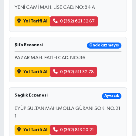
YENİ CAMİ MAH. LİSE CAD. NO:84 A
Yol Tarifi Al
0 (362) 621 32 87
Şifa Eczanesi
Ondokuzmayıs
PAZAR MAH. FATİH CAD. NO:36
Yol Tarifi Al
0 (362) 511 32 78
Sağlık Eczanesi
Ayvacık
EYÜP SULTAN MAH.MOLLA GÜRANİ SOK. NO.21
1
Yol Tarifi Al
0 (362) 813 20 21