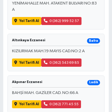
YENİMAHALLE MAH. ATAKENT BULVARI NO:83
A
Yol Tarifi Al
0 (362) 999 52 57
Altınkaya Eczanesi
Bafra
KIZILIRMAK MAH.19 MAYIS CAD.NO:2 A
Yol Tarifi Al
0 (362) 543 69 85
Akpınar Eczanesi
Ladik
BAHŞİ MAH. GAZİLER CAD. NO:66 A
Yol Tarifi Al
0 (362) 771 45 55