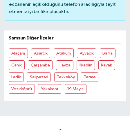
eczanenin açık olduğunu telefon aracılığıyla teyit
etmeniz iyi bir fikir olacaktır.
Samsun Diğer İlçeler
Alaçam
Asarcik
Atakum
Ayvacik
Bafra
Canik
Çarşamba
Havza
İlkadim
Kavak
Ladik
Salipazari
Tekkeköy
Terme
Vezirköprü
Yakakent
19 Mayis