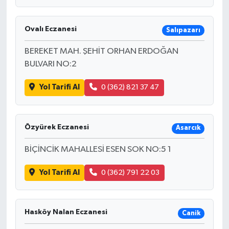
Ovalı Eczanesi
Salıpazarı
BEREKET MAH. ŞEHİT ORHAN ERDOĞAN
BULVARI NO:2
Yol Tarifi Al
0 (362) 821 37 47
Özyürek Eczanesi
Asarcık
BİÇİNCİK MAHALLESİ ESEN SOK NO:5 1
Yol Tarifi Al
0 (362) 791 22 03
Hasköy Nalan Eczanesi
Canik