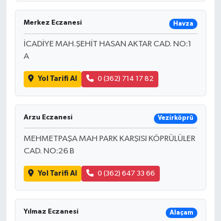
Merkez Eczanesi
Havza
İCADİYE MAH.ŞEHİT HASAN AKTAR CAD. NO:1
A
Yol Tarifi Al
0 (362) 714 17 82
Arzu Eczanesi
Vezirköprü
MEHMETPAŞA MAH PARK KARŞISI KÖPRÜLÜLER
CAD. NO:26 B
Yol Tarifi Al
0 (362) 647 33 66
Yılmaz Eczanesi
Alaçam