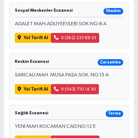
Sosyal Meskenler Eczanesi
İlkadım
Bilim, Teknoloji
ADALET MAH.ADLİYEEVLERİ SOK.NO:6 A
Yol Tarifi Al
0 (362) 233 69 33
Keskin Eczanesi
Çarşamba
SARICALI MAH. MUSA PAŞA SOK. NO.15 A
Yol Tarifi Al
0 (543) 710 14 30
Sağlık Eczanesi
Terme
YENİ MAH.KOCAMAN CAD.NO:12 E