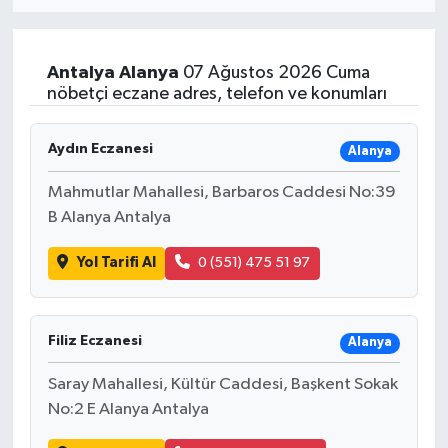
Eğitim
Antalya
Alanya
07 Ağustos 2026 Cuma
Sağlık
nöbetçi eczane adres, telefon ve konumları
Dünya
Aydın Eczanesi
Alanya
Magazin
Mahmutlar Mahallesi, Barbaros Caddesi No:39
B Alanya Antalya
Gündem
Yol Tarifi Al
0 (551) 475 51 97
Kültür & Sanat
Teknoloji
Filiz Eczanesi
Alanya
Saray Mahallesi, Kültür Caddesi, Başkent Sokak
Bilim
No:2 E Alanya Antalya
Genel