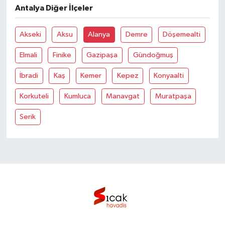
Antalya Diğer İlçeler
Akseki
Aksu
Alanya
Demre
Döşemealti
Elmali
Finike
Gazipaşa
Gündoğmuş
İbradi
Kaş
Kemer
Kepez
Konyaalti
Korkuteli
Kumluca
Manavgat
Muratpaşa
Serik