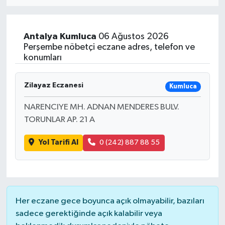
Eğitim
Antalya
Kumluca
06 Ağustos 2026
Sağlık
Perşembe nöbetçi eczane adres, telefon ve
konumları
Dünya
Zilayaz Eczanesi
Kumluca
Magazin
NARENCIYE MH. ADNAN MENDERES BULV.
TORUNLAR AP. 21 A
Gündem
Yol Tarifi Al
0 (242) 887 88 55
Kültür & Sanat
Teknoloji
Bilim
Her eczane gece boyunca açık olmayabilir, bazıları
sadece gerektiğinde açık kalabilir veya
Genel