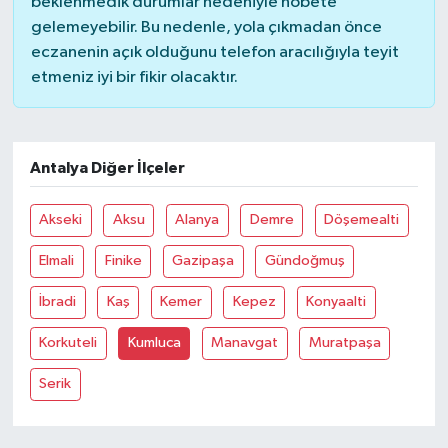
beklenmedik durumlar nedeniyle nöbete
gelemeyebilir. Bu nedenle, yola çıkmadan önce
Bilim, Teknoloji
eczanenin açık olduğunu telefon aracılığıyla teyit
etmeniz iyi bir fikir olacaktır.
Antalya Diğer İlçeler
Akseki
Aksu
Alanya
Demre
Döşemealti
Elmali
Finike
Gazipaşa
Gündoğmuş
İbradi
Kaş
Kemer
Kepez
Konyaalti
Korkuteli
Kumluca
Manavgat
Muratpaşa
Serik