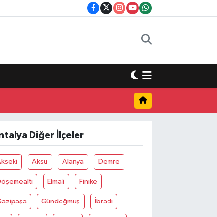
ntalya Diğer İlçeler
Akseki
Aksu
Alanya
Demre
Döşemealti
Elmali
Finike
Gazipaşa
Gündoğmuş
İbradi