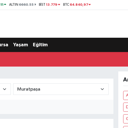
11
6660.55
13.779
64.840,97
ALTIN
BİST
BTC
ursa
Yaşam
Eğitim
A