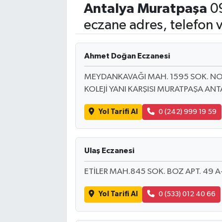
Antalya
Muratpaşa
09
Eğitim
eczane adres, telefon 
Sağlık
Ahmet Doğan Eczanesi
Dünya
MEYDANKAVAĞI MAH. 1595 SOK. NO
KOLEJİ YANI KARŞISI MURATPAŞA ANT
Magazin
Yol Tarifi Al
0 (242) 999 19 59
Gündem
Kültür & Sanat
Ulaş Eczanesi
Teknoloji
ETİLER MAH.845 SOK. BOZ APT. 49 
Bilim
Yol Tarifi Al
0 (533) 012 40 66
Genel