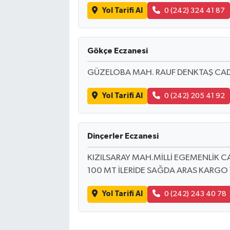
Yol Tarifi Al
0 (242) 324 41 87
Gökçe Eczanesi
GÜZELOBA MAH. RAUF DENKTAŞ CAD. N
Yol Tarifi Al
0 (242) 205 41 92
Dinçerler Eczanesi
KIZILSARAY MAH.MİLLİ EGEMENLİK
100 MT İLERİDE SAĞDA ARAS KARGO 
Yol Tarifi Al
0 (242) 243 40 78