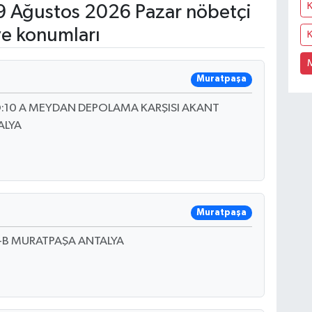
 Ağustos 2026 Pazar nöbetçi
ve konumları
K
Muratpaşa
:10 A MEYDAN DEPOLAMA KARŞISI AKANT
ALYA
Muratpaşa
A-B MURATPAŞA ANTALYA