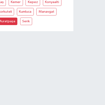
Kaş
Kemer
Kepez
Konyaalti
orkuteli
Kumluca
Manavgat
Muratpaşa
Serik