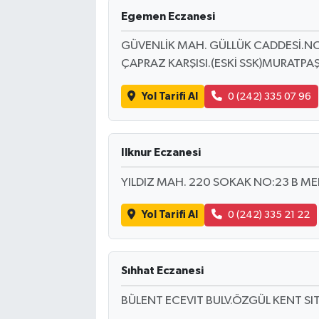
Egemen Eczanesi
Bilim, Teknoloji
GÜVENLİK MAH. GÜLLÜK CADDESİ.NO:
ÇAPRAZ KARŞISI.(ESKİ SSK)MURATPA
Yol Tarifi Al
0 (242) 335 07 96
Ilknur Eczanesi
YILDIZ MAH. 220 SOKAK NO:23 B ME
Yol Tarifi Al
0 (242) 335 21 22
Sıhhat Eczanesi
BÜLENT ECEVIT BULV.ÖZGÜL KENT SIT