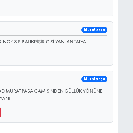
Muratpaşa
O:18 B BALIKPİŞİRİCİSİ YANI ANTALYA
Muratpaşa
 CAD.MURATPAŞA CAMİSİNDEN GÜLLÜK YÖNÜNE
YANI