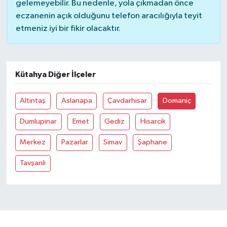
gelemeyebilir. Bu nedenle, yola çıkmadan önce
eczanenin açık olduğunu telefon aracılığıyla teyit
Bilim, Teknoloji
etmeniz iyi bir fikir olacaktır.
Kütahya Diğer İlçeler
Altintaş
Aslanapa
Çavdarhisar
Domaniç
Dumlupinar
Emet
Gediz
Hisarcik
Merkez
Pazarlar
Simav
Şaphane
Tavşanli