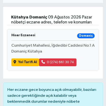
Eğitim
Kütahya
Domaniç
09 Ağustos 2026 Pazar
Sağlık
nöbetçi eczane adres, telefon ve konumları
Dünya
Hisar Eczanesi
Domaniç
Magazin
Cumhuriyet Mahallesi, İğdedibi Caddesi No:1 A
Domaniç Kütahya
Gündem
Yol Tarifi Al
0 (274) 661 30 74
Kültür & Sanat
Teknoloji
Her eczane gece boyunca açık olmayabilir, bazıları
Bilim
sadece gerektiğinde açık kalabilir veya
beklenmedik durumlar nedeniyle nöbete
Genel