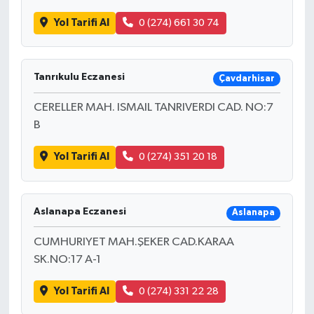
Yol Tarifi Al
0 (274) 661 30 74
Tanrıkulu Eczanesi
Çavdarhisar
CERELLER MAH. ISMAIL TANRIVERDI CAD. NO:7
B
Yol Tarifi Al
0 (274) 351 20 18
Aslanapa Eczanesi
Aslanapa
CUMHURIYET MAH.ŞEKER CAD.KARAA
SK.NO:17 A-1
Yol Tarifi Al
0 (274) 331 22 28