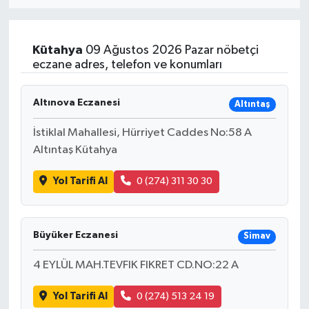
Eğitim
Kütahya
09 Ağustos 2026 Pazar nöbetçi
Sağlık
eczane adres, telefon ve konumları
Dünya
Altınova Eczanesi
Altıntaş
Magazin
İstiklal Mahallesi, Hürriyet Caddes No:58 A
Altıntaş Kütahya
Gündem
Yol Tarifi Al
0 (274) 311 30 30
Kültür & Sanat
Teknoloji
Büyüker Eczanesi
Simav
4 EYLÜL MAH.TEVFIK FIKRET CD.NO:22 A
Bilim
Yol Tarifi Al
0 (274) 513 24 19
Genel