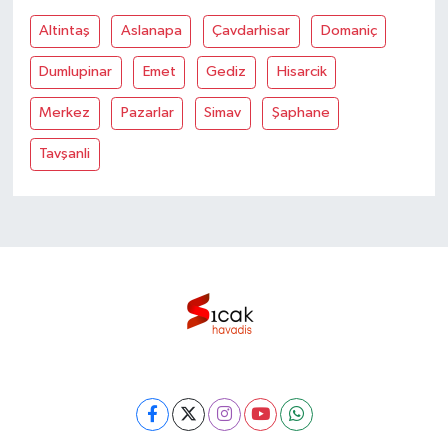
Altintaş
Aslanapa
Çavdarhisar
Domaniç
Dumlupinar
Emet
Gediz
Hisarcik
Merkez
Pazarlar
Simav
Şaphane
Tavşanli