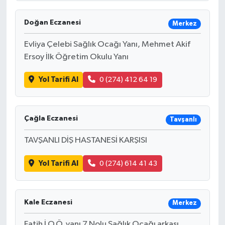
Doğan Eczanesi
Merkez
Evliya Çelebi Sağlık Ocağı Yanı, Mehmet Akif
Ersoy İlk Öğretim Okulu Yanı
Yol Tarifi Al
0 (274) 412 64 19
Çağla Eczanesi
Tavşanlı
TAVŞANLI DİŞ HASTANESİ KARŞISI
Yol Tarifi Al
0 (274) 614 41 43
Kale Eczanesi
Merkez
Fatih İ.O.Ö. yanı 7 Nolu Sağlık Ocağı arkası