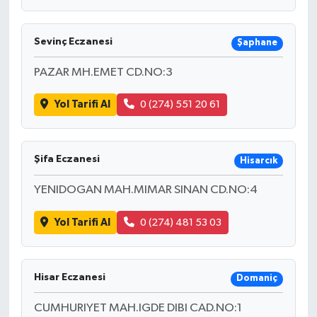
Bilim, Teknoloji
Sevinç Eczanesi
Şaphane
PAZAR MH.EMET CD.NO:3
Yol Tarifi Al
0 (274) 551 20 61
Şifa Eczanesi
Hisarcık
YENIDOGAN MAH.MIMAR SINAN CD.NO:4
Yol Tarifi Al
0 (274) 481 53 03
Hisar Eczanesi
Domaniç
CUMHURIYET MAH.IGDE DIBI CAD.NO:1