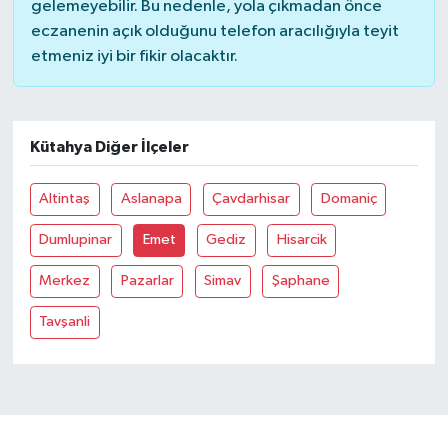
gelemeyebilir. Bu nedenle, yola çıkmadan önce
eczanenin açık olduğunu telefon aracılığıyla teyit
Bilim, Teknoloji
etmeniz iyi bir fikir olacaktır.
Kütahya Diğer İlçeler
Altintaş
Aslanapa
Çavdarhisar
Domaniç
Dumlupinar
Emet
Gediz
Hisarcik
Merkez
Pazarlar
Simav
Şaphane
Tavşanli