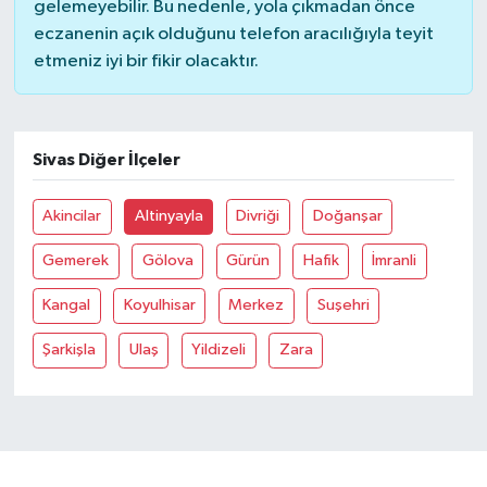
gelemeyebilir. Bu nedenle, yola çıkmadan önce
eczanenin açık olduğunu telefon aracılığıyla teyit
Bilim, Teknoloji
etmeniz iyi bir fikir olacaktır.
Sivas Diğer İlçeler
Akincilar
Altinyayla
Divriği
Doğanşar
Gemerek
Gölova
Gürün
Hafik
İmranli
Kangal
Koyulhisar
Merkez
Suşehri
Şarkişla
Ulaş
Yildizeli
Zara