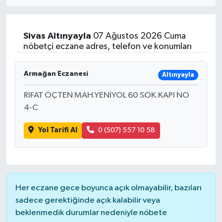
Eğitim
Sivas
Altınyayla
07 Ağustos 2026 Cuma
Sağlık
nöbetçi eczane adres, telefon ve konumları
Dünya
Armağan Eczanesi
Altınyayla
Magazin
RIFAT ÖÇTEN MAH.YENİYOL 60 SOK.KAPI NO
4-C
Gündem
Yol Tarifi Al
0 (507) 557 10 58
Kültür & Sanat
Teknoloji
Her eczane gece boyunca açık olmayabilir, bazıları
Bilim
sadece gerektiğinde açık kalabilir veya
beklenmedik durumlar nedeniyle nöbete
Genel