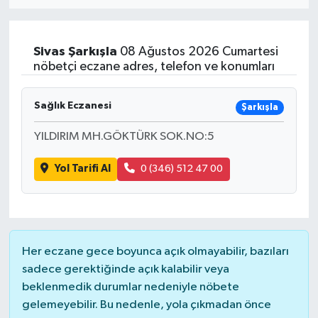
Eğitim
Sivas
Şarkışla
08 Ağustos 2026 Cumartesi
Sağlık
nöbetçi eczane adres, telefon ve konumları
Dünya
Sağlık Eczanesi
Şarkışla
Magazin
YILDIRIM MH.GÖKTÜRK SOK.NO:5
Yol Tarifi Al
0 (346) 512 47 00
Gündem
Kültür & Sanat
Teknoloji
Her eczane gece boyunca açık olmayabilir, bazıları
sadece gerektiğinde açık kalabilir veya
Bilim
beklenmedik durumlar nedeniyle nöbete
gelemeyebilir. Bu nedenle, yola çıkmadan önce
Genel