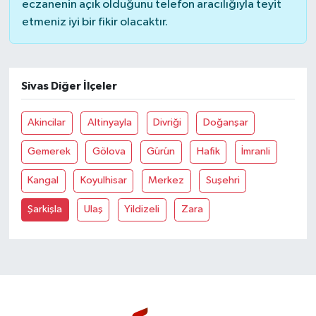
eczanenin açık olduğunu telefon aracılığıyla teyit
etmeniz iyi bir fikir olacaktır.
Bilim, Teknoloji
Sivas Diğer İlçeler
Akincilar
Altinyayla
Divriği
Doğanşar
Gemerek
Gölova
Gürün
Hafik
İmranli
Kangal
Koyulhisar
Merkez
Suşehri
Şarkişla
Ulaş
Yildizeli
Zara