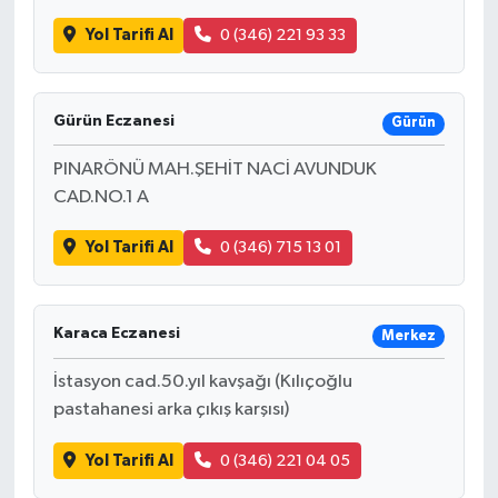
Yol Tarifi Al
0 (346) 221 93 33
Bilim, Teknoloji
Gürün Eczanesi
Gürün
PINARÖNÜ MAH.ŞEHİT NACİ AVUNDUK
CAD.NO.1 A
Yol Tarifi Al
0 (346) 715 13 01
Karaca Eczanesi
Merkez
İstasyon cad.50.yıl kavşağı (Kılıçoğlu
pastahanesi arka çıkış karşısı)
Yol Tarifi Al
0 (346) 221 04 05