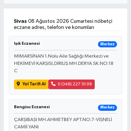
Eğitim
Sivas
08 Ağustos 2026 Cumartesi nöbetçi
Sağlık
eczane adres, telefon ve konumları
Dünya
Işık Eczanesi
Merkez
Magazin
MİMARSİNAN 1.Nolu Aile Sağlığı Merkezi ve
HEKİMEVİ KARŞISI,DİRİLİŞ MH.DERYA SK.NO:18
Gündem
C
Yol Tarifi Al
0 (346) 227 10 09
Kültür & Sanat
Teknoloji
Bengisu Eczanesi
Merkez
Bilim
ÇARŞIBAŞI MH.AHMETBEY APT.NO:7-VİŞNELİ
CAMİİ YANI
Genel