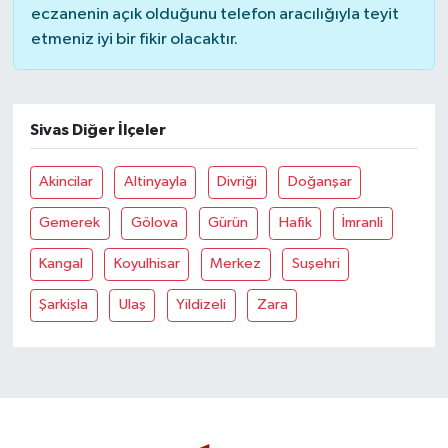
eczanenin açık olduğunu telefon aracılığıyla teyit
etmeniz iyi bir fikir olacaktır.
Sivas Diğer İlçeler
Akincilar
Altinyayla
Divriği
Doğanşar
Gemerek
Gölova
Gürün
Hafik
İmranli
Kangal
Koyulhisar
Merkez
Suşehri
Şarkişla
Ulaş
Yildizeli
Zara