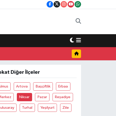
okat Diğer İlçeler
Almus
Artova
Başçiftlik
Erbaa
Merkez
Niksar
Pazar
Reşadiye
ulusaray
Turhal
Yeşilyurt
Zile