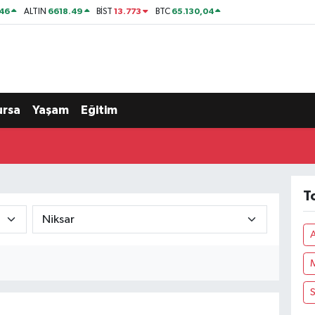
46
6618.49
13.773
65.130,04
ALTIN
BİST
BTC
ursa
Yaşam
Eğitim
T
S