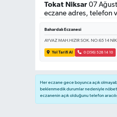
Tokat
Niksar
07 Ağust
Eğitim
eczane adres, telefon 
Sağlık
Bahardalı Eczanesi
Dünya
AYVAZ MAH.HIZIR SOK. NO:65 14 Nİ
Magazin
Yol Tarifi Al
0 (356) 528 14 10
Gündem
Kültür & Sanat
Her eczane gece boyunca açık olmayabili
Teknoloji
beklenmedik durumlar nedeniyle nöbete
eczanenin açık olduğunu telefon aracılığıy
Bilim
Genel