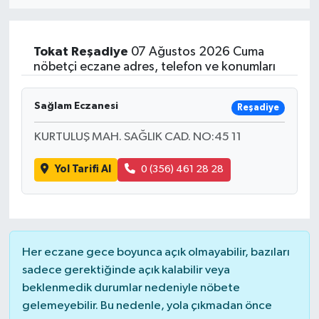
Eğitim
Tokat
Reşadiye
07 Ağustos 2026 Cuma
Sağlık
nöbetçi eczane adres, telefon ve konumları
Dünya
Sağlam Eczanesi
Reşadiye
Magazin
KURTULUŞ MAH. SAĞLIK CAD. NO:45 11
Yol Tarifi Al
0 (356) 461 28 28
Gündem
Kültür & Sanat
Teknoloji
Her eczane gece boyunca açık olmayabilir, bazıları
sadece gerektiğinde açık kalabilir veya
Bilim
beklenmedik durumlar nedeniyle nöbete
gelemeyebilir. Bu nedenle, yola çıkmadan önce
Genel