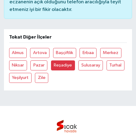
eczanenin açık olduğunu telefon aracılığıyla teyit
etmeniz iyi bir fikir olacaktır.
Bilim, Teknoloji
Tokat Diğer İlçeler
Almus
Artova
Başçiftlik
Erbaa
Merkez
Niksar
Pazar
Reşadiye
Sulusaray
Turhal
Yeşilyurt
Zile