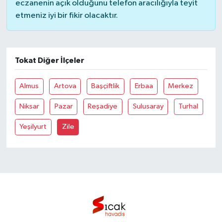
eczanenin açık olduğunu telefon aracılığıyla teyit
etmeniz iyi bir fikir olacaktır.
Bilim, Teknoloji
Tokat Diğer İlçeler
Almus
Artova
Başçiftlik
Erbaa
Merkez
Niksar
Pazar
Reşadiye
Sulusaray
Turhal
Yeşilyurt
Zile