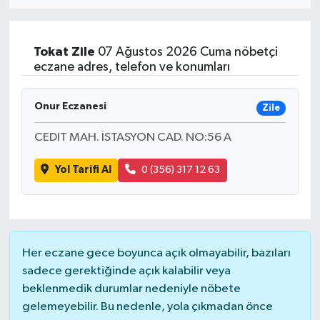
Eğitim
Tokat
Zile
07 Ağustos 2026 Cuma nöbetçi
Sağlık
eczane adres, telefon ve konumları
Dünya
Onur Eczanesi
Zile
Magazin
CEDIT MAH. İSTASYON CAD. NO:56 A
Yol Tarifi Al
0 (356) 317 12 63
Gündem
Kültür & Sanat
Teknoloji
Her eczane gece boyunca açık olmayabilir, bazıları
sadece gerektiğinde açık kalabilir veya
Bilim
beklenmedik durumlar nedeniyle nöbete
gelemeyebilir. Bu nedenle, yola çıkmadan önce
Genel