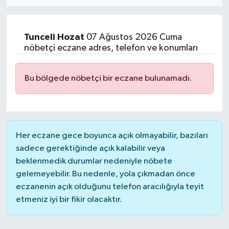
Eğitim
Tunceli
Hozat
07 Ağustos 2026 Cuma
Sağlık
nöbetçi eczane adres, telefon ve konumları
Dünya
Bu bölgede nöbetçi bir eczane bulunamadı.
Magazin
Gündem
Her eczane gece boyunca açık olmayabilir, bazıları
Kültür & Sanat
sadece gerektiğinde açık kalabilir veya
beklenmedik durumlar nedeniyle nöbete
gelemeyebilir. Bu nedenle, yola çıkmadan önce
Teknoloji
eczanenin açık olduğunu telefon aracılığıyla teyit
etmeniz iyi bir fikir olacaktır.
Bilim
Genel