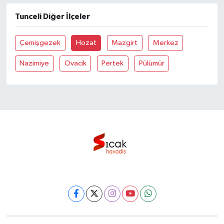
Tunceli Diğer İlçeler
Bilim, Teknoloji
Çemişgezek
Hozat
Mazgirt
Merkez
Nazimiye
Ovacik
Pertek
Pülümür