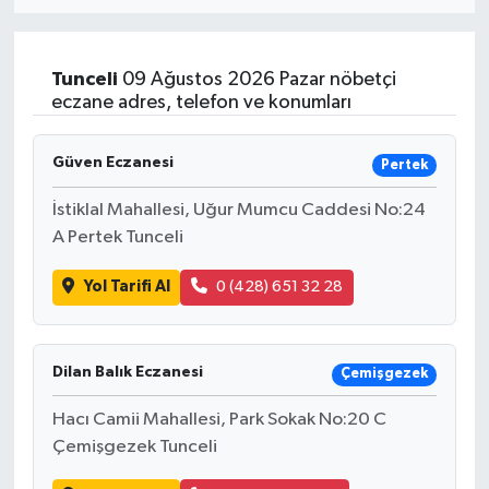
Eğitim
Tunceli
09 Ağustos 2026 Pazar nöbetçi
Sağlık
eczane adres, telefon ve konumları
Dünya
Güven Eczanesi
Pertek
Magazin
İstiklal Mahallesi, Uğur Mumcu Caddesi No:24
A Pertek Tunceli
Gündem
Yol Tarifi Al
0 (428) 651 32 28
Kültür & Sanat
Teknoloji
Dilan Balık Eczanesi
Çemişgezek
Hacı Camii Mahallesi, Park Sokak No:20 C
Bilim
Çemişgezek Tunceli
Genel