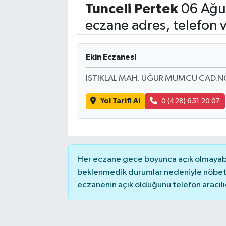
Tunceli
Pertek
06 Ağu
Eğitim
eczane adres, telefon 
Sağlık
Ekin Eczanesi
Dünya
İSTİKLAL MAH. UĞUR MUMCU CAD.NO
Magazin
Yol Tarifi Al
0 (428) 651 20 07
Gündem
Kültür & Sanat
Her eczane gece boyunca açık olmayabili
Teknoloji
beklenmedik durumlar nedeniyle nöbete
eczanenin açık olduğunu telefon aracılığıy
Bilim
Genel