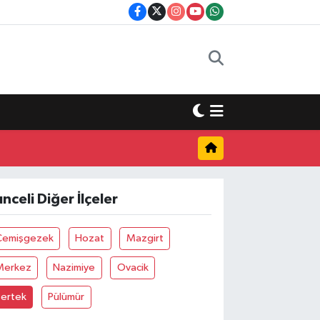
unceli Diğer İlçeler
Çemişgezek
Hozat
Mazgirt
Merkez
Nazimiye
Ovacik
Pertek
Pülümür