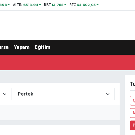
2398
6513.94
13.768
64.602,05
ALTIN
BİST
BTC
ursa
Yaşam
Eğitim
T