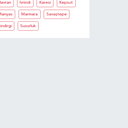
Havran
İvrindi
Karesi
Kepsut
Manyas
Marmara
Savaştepe
indirgi
Susurluk