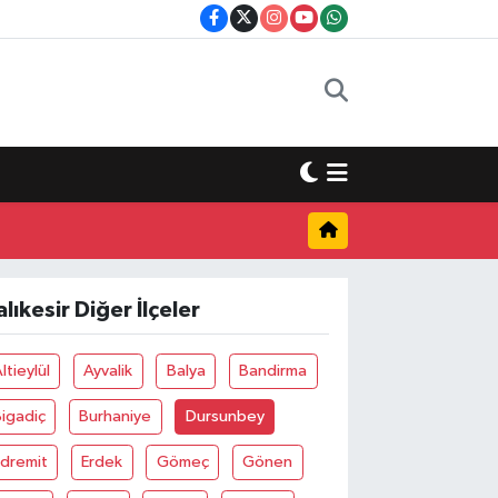
alıkesir Diğer İlçeler
ltieylül
Ayvalik
Balya
Bandirma
igadiç
Burhaniye
Dursunbey
Edremit
Erdek
Gömeç
Gönen