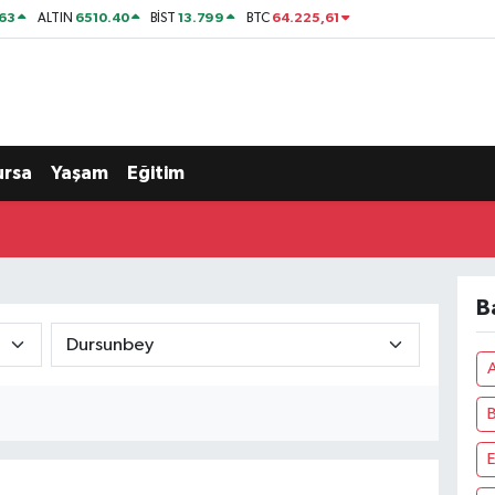
63
6510.40
13.799
64.225,61
ALTIN
BİST
BTC
ursa
Yaşam
Eğitim
B
A
B