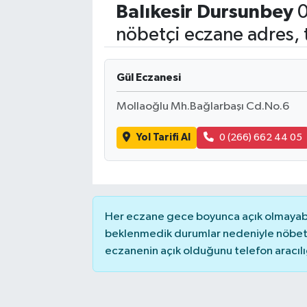
Balıkesir
Dursunbey
0
Eğitim
nöbetçi eczane adres, 
Sağlık
Gül Eczanesi
Dünya
Mollaoğlu Mh.Bağlarbaşı Cd.No.6
Magazin
Yol Tarifi Al
0 (266) 662 44 05
Gündem
Kültür & Sanat
Her eczane gece boyunca açık olmayabili
Teknoloji
beklenmedik durumlar nedeniyle nöbete
eczanenin açık olduğunu telefon aracılığıy
Bilim
Genel