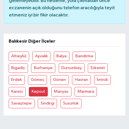
gelemeyebilir. Bu nedenle, yola çıkmadan önce
eczanenin açık olduğunu telefon aracılığıyla teyit
Bilim, Teknoloji
etmeniz iyi bir fikir olacaktır.
Balıkesir Diğer İlçeler
Altieylül
Ayvalik
Balya
Bandirma
Bigadiç
Burhaniye
Dursunbey
Edremit
Erdek
Gömeç
Gönen
Havran
İvrindi
Karesi
Kepsut
Manyas
Marmara
Savaştepe
Sindirgi
Susurluk