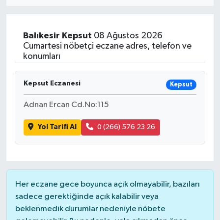
Eğitim
Balıkesir
Kepsut
08 Ağustos 2026
Sağlık
Cumartesi nöbetçi eczane adres, telefon ve
konumları
Dünya
Kepsut Eczanesi
Kepsut
Magazin
Adnan Ercan Cd.No:115
Gündem
Yol Tarifi Al
0 (266) 576 23 26
Kültür & Sanat
Teknoloji
Her eczane gece boyunca açık olmayabilir, bazıları
Bilim
sadece gerektiğinde açık kalabilir veya
beklenmedik durumlar nedeniyle nöbete
Genel