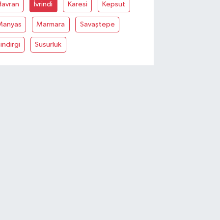
Havran
İvrindi
Karesi
Kepsut
Manyas
Marmara
Savaştepe
indirgi
Susurluk