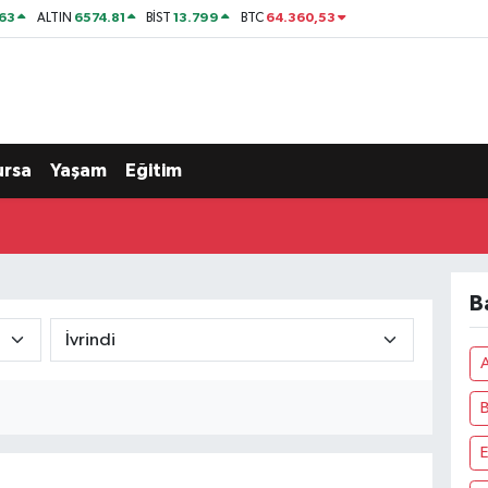
63
6574.81
13.799
64.360,53
ALTIN
BİST
BTC
ursa
Yaşam
Eğitim
B
A
B