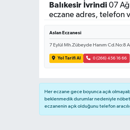
Balıkesir
İvrindi
07 Ağ
Eğitim
eczane adres, telefon 
Sağlık
Aslan Eczanesi
Dünya
7 Eylül Mh.Zübeyde Hanım Cd.No:8 A
Magazin
Yol Tarifi Al
0 (266) 456 16 66
Gündem
Kültür & Sanat
Her eczane gece boyunca açık olmayabili
Teknoloji
beklenmedik durumlar nedeniyle nöbete
eczanenin açık olduğunu telefon aracılığıy
Bilim
Genel