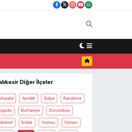
alıkesir Diğer İlçeler
ltieylül
Ayvalik
Balya
Bandirma
igadiç
Burhaniye
Dursunbey
Edremit
Erdek
Gömeç
Gönen